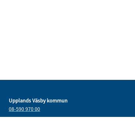
Upplands Väsby kommun
08-590 970 00
E-post
vasbydirekt@upplandsvasby.se