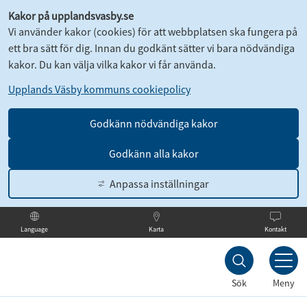
Kakor på upplandsvasby.se
Vi använder kakor (cookies) för att webbplatsen ska fungera på
ett bra sätt för dig. Innan du godkänt sätter vi bara nödvändiga
kakor. Du kan välja vilka kakor vi får använda.
Upplands Väsby kommuns cookiepolicy
Godkänn nödvändiga kakor
Godkänn alla kakor
Anpassa inställningar
Karta
Kontakt
Language
Till
innehållet
Sök
Meny