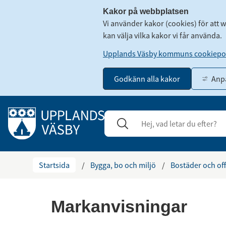
Kakor på webbplatsen
Vi använder kakor (cookies) för att 
kan välja vilka kakor vi får använda.
Upplands Väsby kommuns cookiepol
Godkänn alla kakor
Anpa
Gå till innehåll
Sök
Stäng
Startsida
/
Bygga, bo och miljö
/
Bostäder och off
Markanvisningar