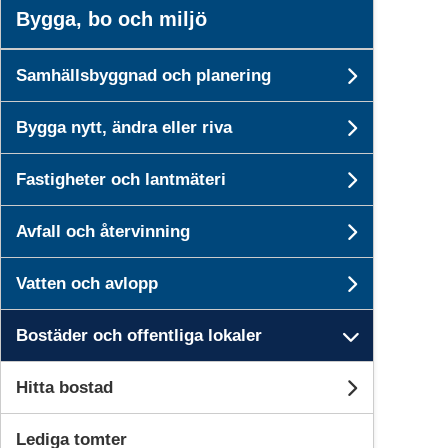
Bygga, bo och miljö
Samhällsbyggnad och planering
Undersi
Bygga nytt, ändra eller riva
Undersid
Fastigheter och lantmäteri
Undersid
Avfall och återvinning
Undersid
Vatten och avlopp
Undersid
Bostäder och offentliga lokaler
Undersid
Hitta bostad
Undersid
Lediga tomter