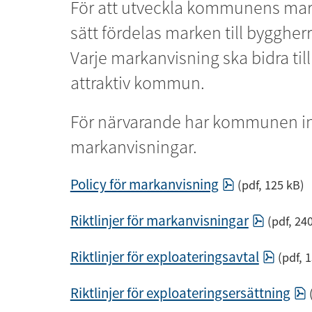
För att utveckla kommunens mark
sätt fördelas marken till bygghe
Varje markanvisning ska bidra till
attraktiv kommun.
För närvarande har kommunen i
markanvisningar.
pdf, 125 kB.
Policy för markanvisning
 (pdf, 125 kB)
pdf, 240
Riktlinjer för markanvisningar
 (pdf, 24
pdf, 1
Riktlinjer för exploateringsavtal
 (pdf, 
p
Riktlinjer för exploateringsersättning
 