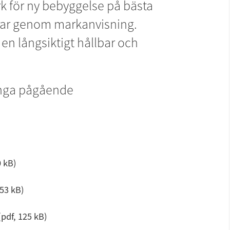
 för ny bebyggelse på bästa 
rrar genom markanvisning. 
 en långsiktigt hållbar och 
nga pågående 
 kB.
0 kB)
53 kB.
153 kB)
df, 125 kB.
(pdf, 125 kB)