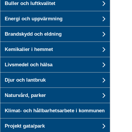
Buller och luftkvalitet
Undersid
Energi och uppvärmning
Undersid
Brandskydd och eldning
Undersi
Kemikalier i hemmet
Undersid
Livsmedel och hälsa
Undersid
Djur och lantbruk
Undersid
Naturvård, parker
Undersid
Klimat- och hållbarhetsarbete i kommunen
Projekt gata/park
Undersid