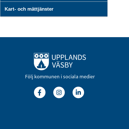
Kart- och mättjänster
Till startsidan
Följ kommunen i sociala medier
Facebook
Instagram
Linkedin