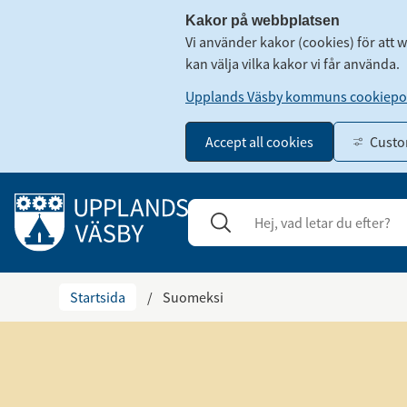
Kakor på webbplatsen
Vi använder kakor (cookies) för att 
kan välja vilka kakor vi får använda.
Upplands Väsby kommuns cookiepol
Accept all cookies
Custo
Gå till innehåll
Sök
Stäng
Startsida
/
Suomeksi