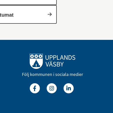
tumat
Till startsidan
Följ kommunen i sociala medier
Facebook
Instagram
Linkedin