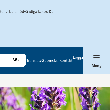
tter vi bara nödvändiga kakor. Du
Logga
Translate
Suomeksi
Kontakt
in
Meny