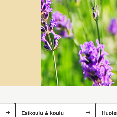
Esikoulu & koulu
Huole