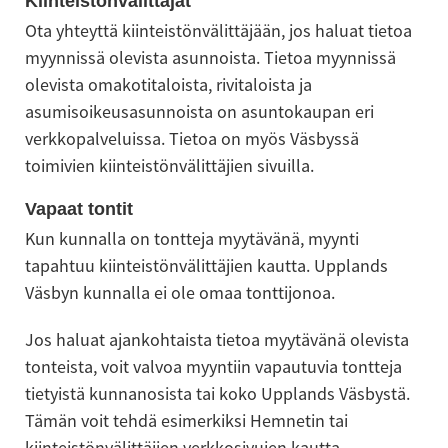
Kiinteistönvälittäjät
Ota yhteyttä kiinteistönvälittäjään, jos haluat tietoa 
myynnissä olevista asunnoista. Tietoa myynnissä 
olevista omakotitaloista, rivitaloista ja 
asumisoikeusasunnoista on asuntokaupan eri 
verkkopalveluissa. Tietoa on myös Väsbyssä 
toimivien kiinteistönvälittäjien sivuilla.
Vapaat tontit
Kun kunnalla on tontteja myytävänä, myynti 
tapahtuu kiinteistönvälittäjien kautta. Upplands 
Väsbyn kunnalla ei ole omaa tonttijonoa.
Jos haluat ajankohtaista tietoa myytävänä olevista 
tonteista, voit valvoa myyntiin vapautuvia tontteja 
tietyistä kunnanosista tai koko Upplands Väsbystä. 
Tämän voit tehdä esimerkiksi Hemnetin tai 
kiinteistönvälittäjien verkkosivujen kautta.