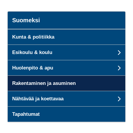
Suomeksi
Kunta & politiikka
Esikoulu & koulu
Sub
Huolenpito & apu
Sub
Rakentaminen ja asuminen
Nähtävää ja koettavaa
Subp
Tapahtumat