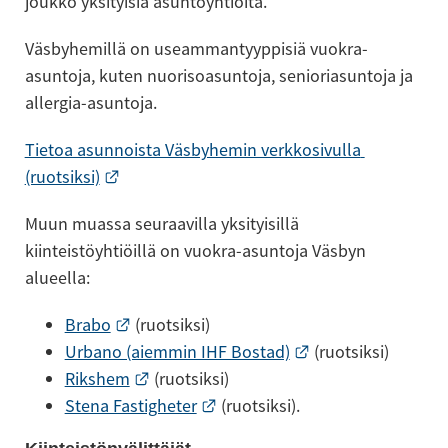
joukko yksityisiä asuntoyhtiöitä.
Väsbyhemillä on useammantyyppisiä vuokra-
asuntoja, kuten nuorisoasuntoja, senioriasuntoja ja 
allergia-asuntoja.
Tietoa asunnoista Väsbyhemin verkkosivulla 
Linkki toiselle sivustolle.
(ruotsiksi)
Muun muassa seuraavilla yksityisillä 
kiinteistöyhtiöillä on vuokra-asuntoja Väsbyn 
alueella:
Linkki toiselle sivustolle.
Brabo
 (ruotsiksi)
Linkki toiselle sivu
Urbano (aiemmin IHF Bostad)
 (ruotsiksi)
Linkki toiselle sivustolle.
Rikshem
 (ruotsiksi)
Linkki toiselle sivustolle.
Stena Fastigheter
 (ruotsiksi).