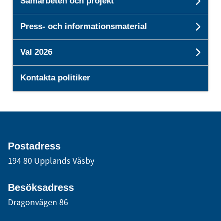
Samarbeten och projekt
Unde
Press- och informationsmaterial
Und
Val 2026
Unde
Kontakta politiker
Postadress
194 80 Upplands Väsby
Besöksadress
Dragonvägen 86