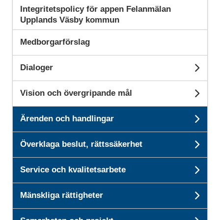
Integritetspolicy för appen Felanmälan
Upplands Väsby kommun
Medborgarförslag
Dialoger
Und
Vision och övergripande mål
Unde
Ärenden och handlingar
Unde
Överklaga beslut, rättssäkerhet
Unde
Service och kvalitetsarbete
Unde
Mänskliga rättigheter
Unde