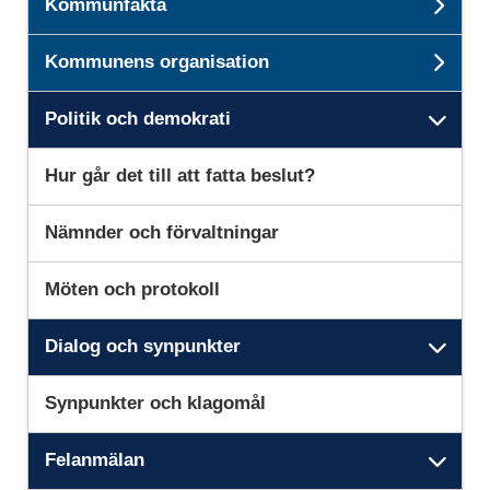
Kommunfakta
Und
Kommunens organisation
Und
Politik och demokrati
Unde
Hur går det till att fatta beslut?
Nämnder och förvaltningar
Möten och protokoll
Dialog och synpunkter
Und
Synpunkter och klagomål
Felanmälan
Unde