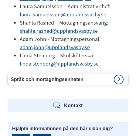
Laura Samuelsson – Administrativ chef: 
laura.samuelsson@upplandsvasby.se
Shahla Rashed – Mottagningsansvarig: 
shahla.rashed@upplandsvasby.se
Adam John - Mottagningspersonal: 
adam.john@upplandsvasby.se
Linda Stenborg – Skolsköterska: 
linda.stenborg@upplandsvasby.se
Språk och mottagningsenheten
Kontakt
Hjälpte informationen på den här sidan dig?