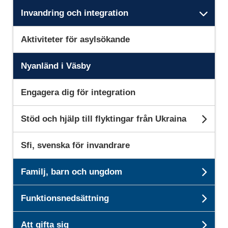
Invandring och integration
Und
Aktiviteter för asylsökande
Nyanländ i Väsby
Engagera dig för integration
Stöd och hjälp till flyktingar från Ukraina
Unde
Sfi, svenska för invandrare
Familj, barn och ungdom
Unde
Funktionsnedsättning
Und
Att gifta sig