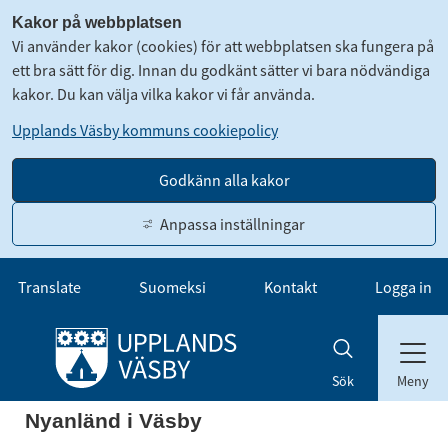
Kakor på webbplatsen
Vi använder kakor (cookies) för att webbplatsen ska fungera på
ett bra sätt för dig. Innan du godkänt sätter vi bara nödvändiga
kakor. Du kan välja vilka kakor vi får använda.
Upplands Väsby kommuns cookiepolicy
Godkänn alla kakor
Anpassa inställningar
Gå till innehåll
Translate
Suomeksi
Kontakt
Logga in
Meny
Sök
Nyanländ 
i Väsby