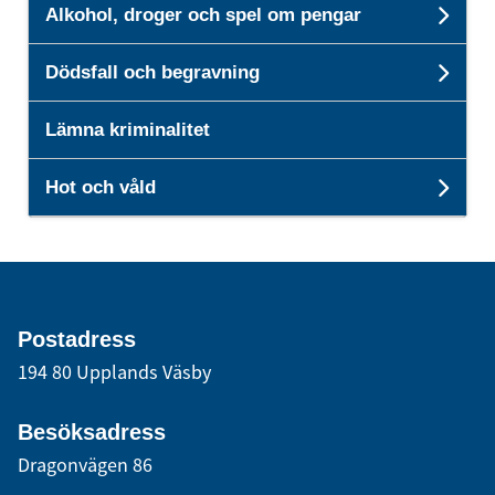
Alkohol, droger och spel om pengar
Unde
Dödsfall och begravning
Unde
Lämna kriminalitet
Hot och våld
Unde
Postadress
194 80 Upplands Väsby
Besöksadress
Dragonvägen 86