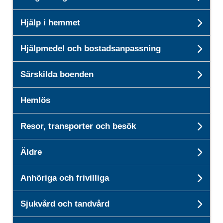
Unde
Hjälp i hemmet
Unde
Hjälpmedel och bostadsanpassning
Und
Särskilda boenden
Unde
Hemlös
Resor, transporter och besök
Unde
Äldre
Unde
Anhöriga och frivilliga
Unde
Sjukvård och tandvård
Unde