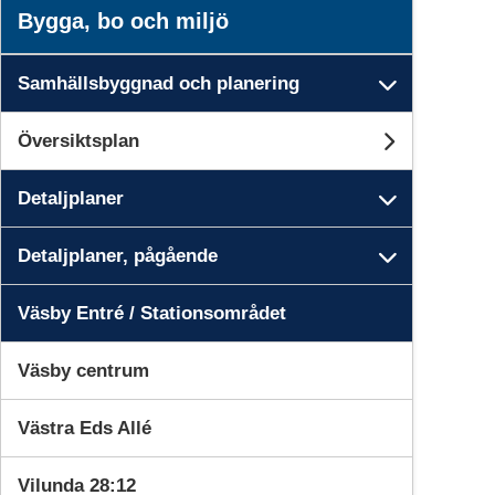
Bygga, bo och miljö
Samhällsbyggnad och planering
Undersi
Översiktsplan
Undersid
Detaljplaner
Undersid
Detaljplaner, pågående
Undersid
Väsby Entré / Stationsområdet
Väsby centrum
1
2
3
4
Uppdrag
Program
Samråd
Granskning
Västra Eds Allé
Vilunda 28:12