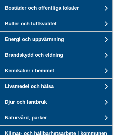
Bostäder och offentliga lokaler
Undersid
Buller och luftkvalitet
Undersid
Energi och uppvärmning
Undersid
Brandskydd och eldning
Undersi
Kemikalier i hemmet
Undersid
Livsmedel och hälsa
Undersid
Djur och lantbruk
Undersid
Naturvård, parker
Undersid
Klimat- och hållbarhetsarbete i kommunen