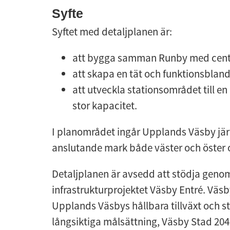
Syfte
Syftet med detaljplanen är:
att bygga samman Runby med cent
att skapa en tät och funktionsblan
att utveckla stationsområdet till 
stor kapacitet.
I planområdet ingår Upplands Väsby jär
anslutande mark både väster och öster 
Detaljplanen är avsedd att stödja genom
infrastrukturprojektet Väsby Entré. Väsby
Upplands Väsbys hållbara tillväxt och
långsiktiga målsättning, Väsby Stad 204