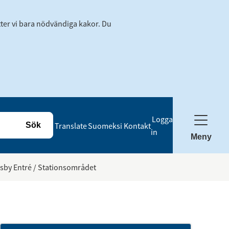
tter vi bara nödvändiga kakor. Du
Logga
Translate
Suomeksi
Kontakt
in
Meny
sby Entré / Stationsområdet