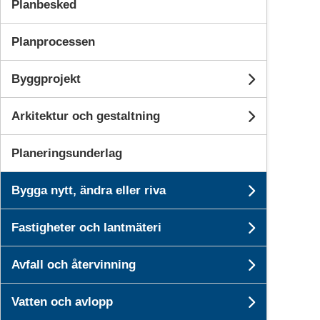
Planbesked
Planprocessen
Byggprojekt
Undersi
Arkitektur och gestaltning
Undersi
Planeringsunderlag
Bygga nytt, ändra eller riva
Undersid
Fastigheter och lantmäteri
Undersid
Avfall och återvinning
Undersid
Vatten och avlopp
Undersid