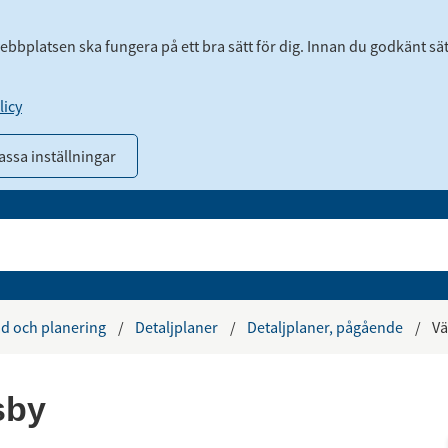
webbplatsen ska fungera på ett bra sätt för dig. Innan du godkänt sä
icy
ssa inställningar
d och planering
/
Detaljplaner
/
Detaljplaner, pågående
/
Vä
by 