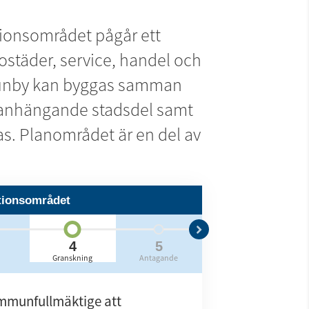
ionsområdet pågår ett 
städer, service, handel och 
 Runby kan byggas samman 
anhängande stadsdel samt 
s. Planområdet är en del av 
ationsområdet
4
5
6
Granskning
Antagande
Laga kraft
munfullmäktige att 