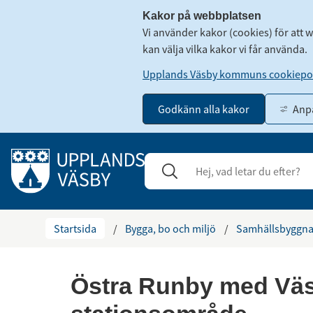
Kakor på webbplatsen
Vi använder kakor (cookies) för att 
kan välja vilka kakor vi får använda.
Upplands Väsby kommuns cookiepol
Godkänn alla kakor
Anpa
Gå till innehåll
Sök
Stäng
Startsida
/
Bygga, bo och miljö
/
Samhällsbyggna
Östra Runby med Väs