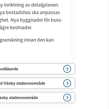
inriktning av detaljplanen. 
ya bostadshus ska anpassas 
het. Nya byggnader för buss- 
lägre kostnader.
 granskning innan den kan 
sutlåtande
ed Väsby stationsområde
äsby stationsområde