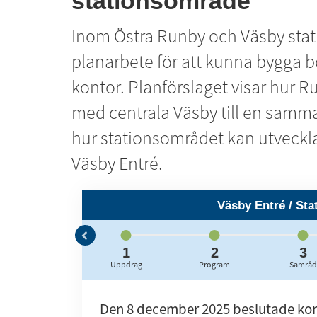
stationsområde
Inom Östra Runby och Väsby stat
planarbete för att kunna bygga bo
kontor. Planförslaget visar hur
med centrala Väsby till en samm
hur stationsområdet kan utveckla
Väsby Entré.
Väsby Entré / St
6
1
2
3
Laga kraft
Uppdrag
Program
Samråd
Den 8 december 2025 beslutade kom