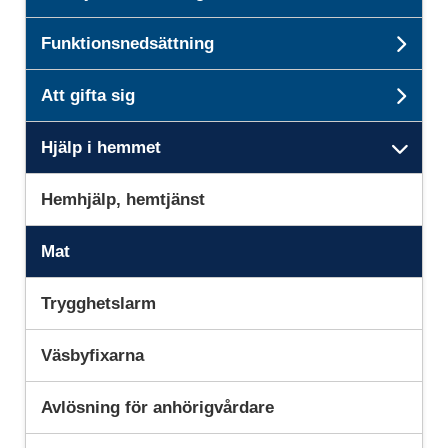
Unde
Funktionsnedsättning
Und
Att gifta sig
Unde
Hjälp i hemmet
Unde
Hemhjälp, hemtjänst
Mat
Trygghetslarm
Väsbyfixarna
Avlösning för anhörigvårdare