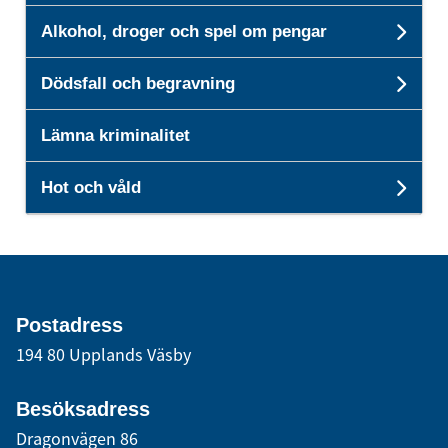
Alkohol, droger och spel om pengar
Unde
Dödsfall och begravning
Unde
Lämna kriminalitet
Hot och våld
Unde
Postadress
194 80 Upplands Väsby
Besöksadress
Dragonvägen 86