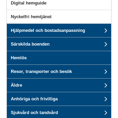
Digital hemguide
Nyckelfri hemtjänst
Hjälpmedel och bostadsanpassning
Und
Särskilda boenden
Unde
Hemlös
Resor, transporter och besök
Unde
Äldre
Unde
Anhöriga och frivilliga
Unde
Sjukvård och tandvård
Unde