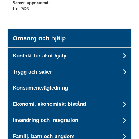
Senast uppdaterad:
1 juli 2026
Omsorg och hjälp
Kontakt för akut hjälp
Unde
Trygg och säker
Unde
Konsumentvägledning
Ekonomi, ekonomiskt bistånd
Unde
Invandring och integration
Und
Familj, barn och ungdom