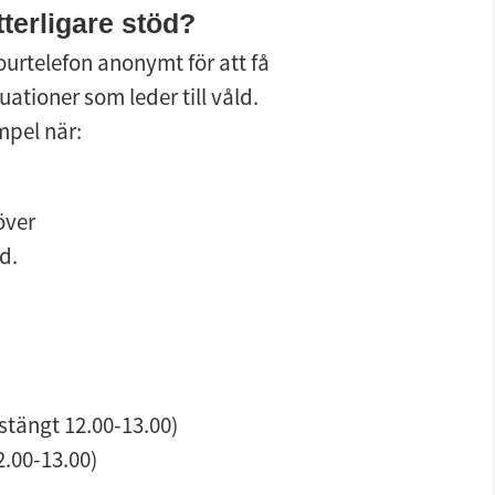
terligare stöd?
rtelefon anonymt för att få 
tioner som leder till våld. 
mpel när:
över
d.
tängt 12.00-13.00)
2.00-13.00)