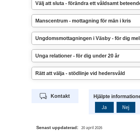
Välj att sluta - förändra ett våldsamt beteend
Manscentrum - mottagning för män i kris
Ungdomsmottagningen i Väsby - för dig mell
Unga relationer - för dig under 20 år
Rätt att välja - stödlinje vid hedersvåld
Kontakt
Hjälpte information
Ja
Nej
Senast uppdaterad:
20 april 2026