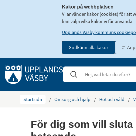
Kakor på webbplatsen
Vi använder kakor (cookies) för att 
kan välja vilka kakor vi får använda.
Upplands Väsby kommuns cookiepol
Godkänn alla kakor
Anpa
Gå till innehåll
Sök
Stäng
Startsida
/
Omsorg och hjälp
/
Hot och våld
/
V
För dig som vill sluta