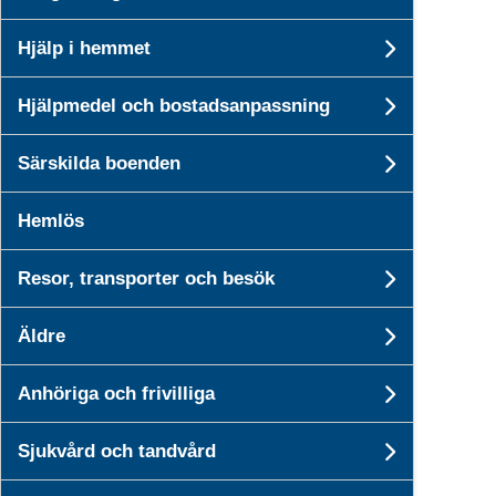
Undersid
Hjälp i hemmet
Undersid
Hjälpmedel och bostadsanpassning
Undersi
Särskilda boenden
Undersid
Hemlös
Resor, transporter och besök
Undersid
Äldre
Undersid
Anhöriga och frivilliga
Undersid
Sjukvård och tandvård
Undersid