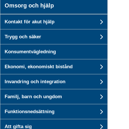
Omsorg och hjälp
Kontakt för akut hjälp
Undersid
Trygg och säker
Undersid
Konsumentvägledning
Ekonomi, ekonomiskt bistånd
Undersid
Invandring och integration
Undersi
Familj, barn och ungdom
Undersid
Funktionsnedsättning
Undersi
Att gifta sig