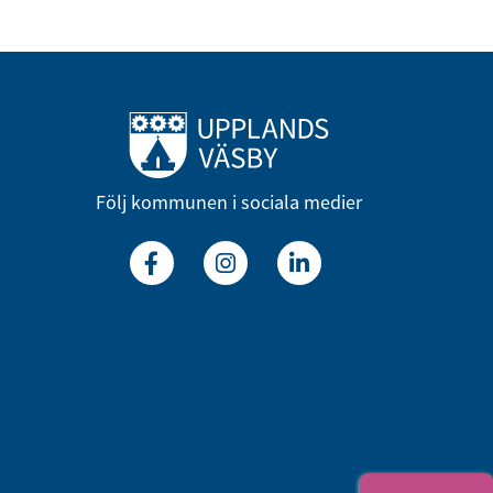
Till startsidan
Följ kommunen i sociala medier
Facebook
Instagram
Linkedin