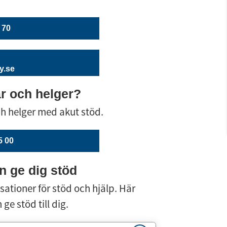
 70
y.se
r och helger?
ch helger med akut stöd.
5 00
n ge dig stöd
ationer för stöd och hjälp. Här 
ge stöd till dig.