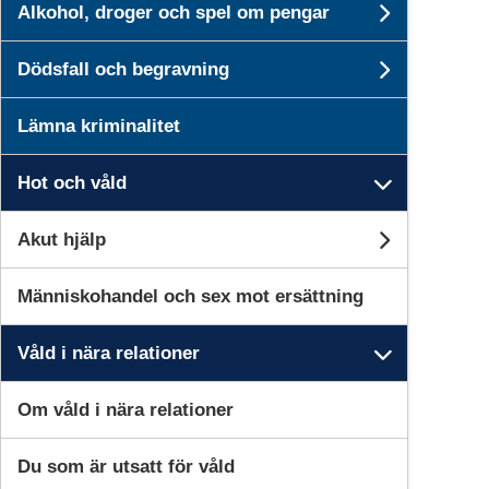
Alkohol, droger och spel om pengar
Undersid
Dödsfall och begravning
Undersid
Lämna kriminalitet
Hot och våld
Undersid
Akut hjälp
Undersid
Människohandel och sex mot ersättning
Våld i nära relationer
Undersid
Om våld i nära relationer
Du som är utsatt för våld