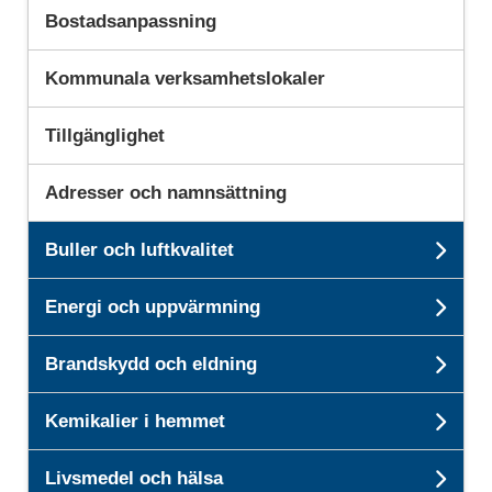
Bostadsanpassning
Kommunala verksamhetslokaler
Tillgänglighet
Adresser och namnsättning
Buller och luftkvalitet
Unde
Energi och uppvärmning
Unde
Brandskydd och eldning
Und
Kemikalier i hemmet
Unde
Livsmedel och hälsa
Unde