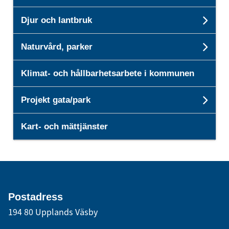
Djur och lantbruk
Unde
Naturvård, parker
Unde
Klimat- och hållbarhetsarbete i kommunen
Projekt gata/park
Unde
Kart- och mättjänster
Postadress
194 80 Upplands Väsby