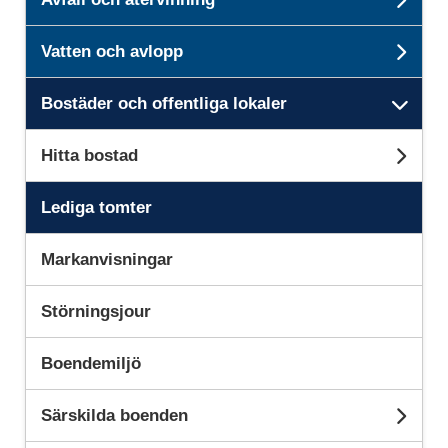
Unde
Vatten och avlopp
Unde
Bostäder och offentliga lokaler
Unde
Hitta bostad
Und
Lediga tomter
Markanvisningar
Störningsjour
Boendemiljö
Särskilda boenden
Unde