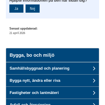
Hjälpte informationen på den här sidan dig?
Ja
Nej
Senast uppdaterad:
21 april 2026
Bygga, bo och miljö
Samhällsbyggnad och planering
Und
Bygga nytt, ändra eller riva
Unde
Fastigheter och lantmäteri
Unde
Avfall och återvinning