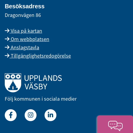
Besöksadress
Dragonvägen 86
Visa på kartan
Om webbplatsen
Anslagstavla
Tillgänglighetsredogörelse
Länk till startsidan
Följ kommunen i sociala medier
Facebook
Instagram
Linkedin