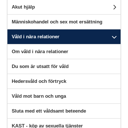
Akut hjälp
Unde
Människohandel och sex mot ersättning
Våld i nära relationer
Unde
Om våld i nära relationer
Du som är utsatt för våld
Hedersvåld och förtryck
Våld mot barn och unga
Sluta med ett våldsamt beteende
KAST - köp av sexuella tjänster