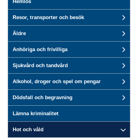
Hemlös
Resor, transporter och besök
Unde
Äldre
Unde
Anhöriga och frivilliga
Unde
Sjukvård och tandvård
Unde
Alkohol, droger och spel om pengar
Unde
Dödsfall och begravning
Unde
Lämna kriminalitet
Hot och våld
Unde