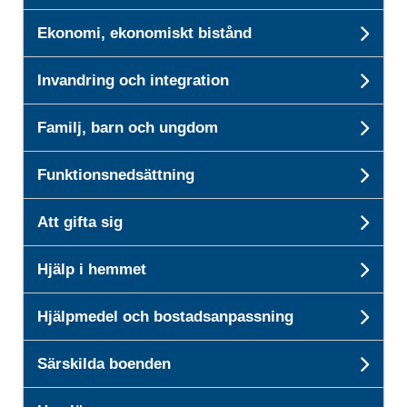
Ekonomi, ekonomiskt bistånd
Unde
Invandring och integration
Und
Familj, barn och ungdom
Unde
Funktionsnedsättning
Und
Att gifta sig
Unde
Hjälp i hemmet
Unde
Hjälpmedel och bostadsanpassning
Und
Särskilda boenden
Unde