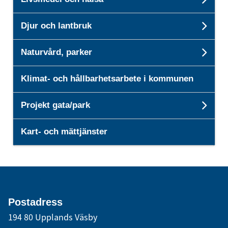
Unde
Djur och lantbruk
Unde
Naturvård, parker
Unde
Klimat- och hållbarhetsarbete i kommunen
Projekt gata/park
Unde
Kart- och mättjänster
Postadress
194 80 Upplands Väsby