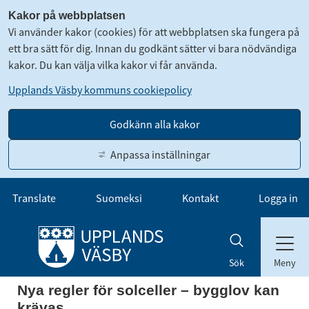
Kakor på webbplatsen
Vi använder kakor (cookies) för att webbplatsen ska fungera på
ett bra sätt för dig. Innan du godkänt sätter vi bara nödvändiga
kakor. Du kan välja vilka kakor vi får använda.
Upplands Väsby kommuns cookiepolicy
Godkänn alla kakor
Anpassa inställningar
Gå till innehåll
Translate
Suomeksi
Kontakt
Logga in
Meny
Sök
Nya regler för solceller – bygglov kan 
krävas