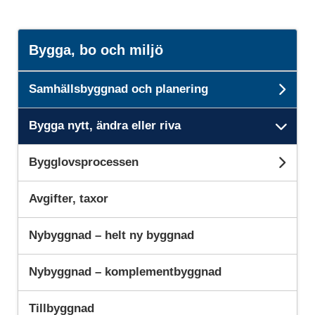
Bygga, bo och miljö
Samhällsbyggnad och planering
Und
Bygga nytt, ändra eller riva
Unde
Bygglovsprocessen
Und
Avgifter, taxor
Nybyggnad – helt ny byggnad
Nybyggnad – komplementbyggnad
Tillbyggnad