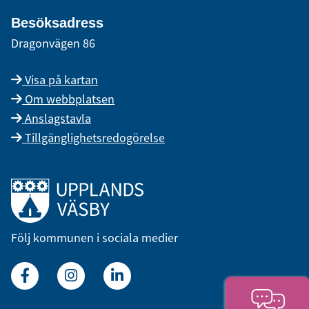
Besöksadress
Dragonvägen 86
Visa på kartan
Om webbplatsen
Anslagstavla
Tillgänglighetsredogörelse
Länk till startsidan
Följ kommunen i sociala medier
Facebook
Instagram
Linkedin