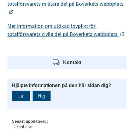
totalförsvarets militära del på Boverkets webbplats
Länk till annan webbplats.
Mer information om utökad lovplikt för 
Länk
totalförsvarets civila del på Boverkets webbplats 
Kontakt
Hjälpte informationen på den här sidan dig?
Ja
Nej
Senast uppdaterad:
17 april 2026