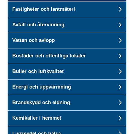
Fastigheter och lantmäteri
Unde
Avfall och återvinning
Unde
Vatten och avlopp
Unde
Bostäder och offentliga lokaler
Unde
Buller och luftkvalitet
Unde
Energi och uppvärmning
Unde
Brandskydd och eldning
Und
Kemikalier i hemmet
Unde
Livsmedel och hälsa