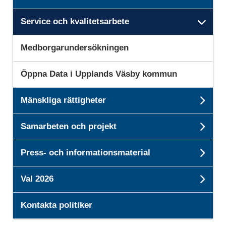
Service och kvalitetsarbete
Unde
Medborgarundersökningen
Öppna Data i Upplands Väsby kommun
Mänskliga rättigheter
Unde
Samarbeten och projekt
Unde
Press- och informationsmaterial
Und
Val 2026
Unde
Kontakta politiker