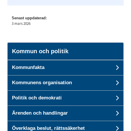
Senast uppdaterad:
3 mars 2026
Kommun och politik
Kommunfakta
Und
Kommunens organisation
Und
Politik och demokrati
Unde
Ärenden och handlingar
Unde
Överklaga beslut, rättssäkerhet
Unde