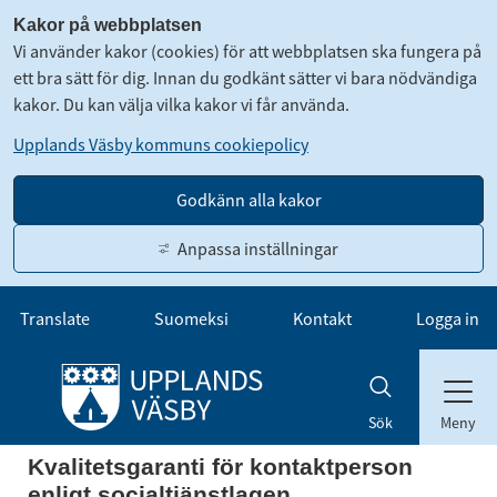
Kakor på webbplatsen
Vi använder kakor (cookies) för att webbplatsen ska fungera på
ett bra sätt för dig. Innan du godkänt sätter vi bara nödvändiga
kakor. Du kan välja vilka kakor vi får använda.
Upplands Väsby kommuns cookiepolicy
Godkänn alla kakor
Anpassa inställningar
Gå till innehåll
Translate
Suomeksi
Kontakt
Logga in
Meny
Sök
Kvalitetsgaranti för kontaktperson 
enligt socialtjänstlagen