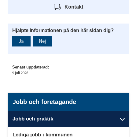
Kontakt
Hjälpte informationen på den här sidan dig?
Ja
Nej
Senast uppdaterad:
9 juli 2026
Jobb och företagande
Jobb och praktik
Unde
Lediga jobb i kommunen