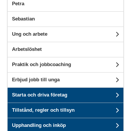
Petra
Sebastian
Ung och arbete
Unde
Arbetslöshet
Praktik och jobbcoaching
Und
Erbjud jobb till unga
Unde
Starta och driva företag
Unde
Tillstånd, regler och tillsyn
Unde
Upphandling och inköp
Unde