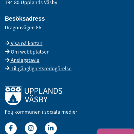
194 80 Upplands Väsby
Besöksadress
Dragonvägen 86
Visa på kartan
Om webbplatsen
Anslagstavla
Tillgänglighetsredogörelse
Länk till startsidan
Följ kommunen i sociala medier
Facebook
Instagram
Linkedin