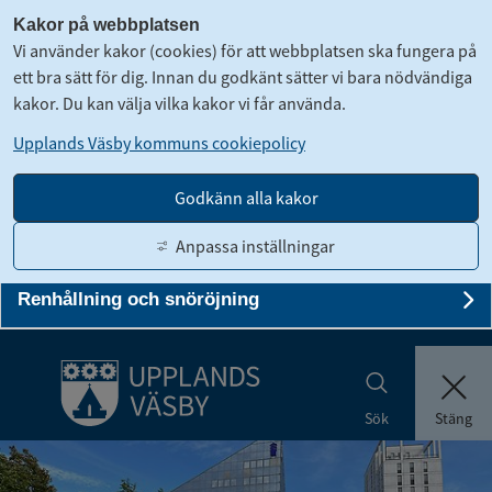
Kakor på webbplatsen
Vi använder kakor (cookies) för att webbplatsen ska fungera på
ett bra sätt för dig. Innan du godkänt sätter vi bara nödvändiga
kakor. Du kan välja vilka kakor vi får använda.
Upplands Väsby kommuns cookiepolicy
Trafik och gator
Un
Godkänn alla kakor
Torg och allmänna platser
Anpassa inställningar
Un
Renhållning och snöröjning
Gå till innehåll
Un
Translate
Suomeksi
Kontakt
Logga in
Stäng
Sök
Stäng me