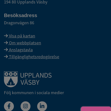
194 80 Upplands Väsby
Besöksadress
Dragonvägen 86
Visa på kartan
Om webbplatsen
Anslagstavla
Tillgänglighetsredogörelse
Länk till startsidan
Följ kommunen i sociala medier
Facebook
Instagram
Linkedin