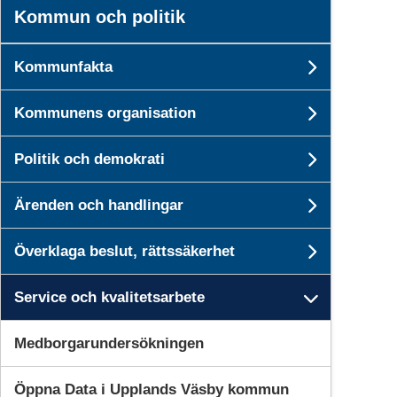
Kommun och politik
Kommunfakta
Undersi
Kommunens organisation
Undersi
Politik och demokrati
Undersid
Ärenden och handlingar
Undersid
Överklaga beslut, rättssäkerhet
Undersid
Service och kvalitetsarbete
Undersid
Medborgarundersökningen
Öppna Data i Upplands Väsby kommun