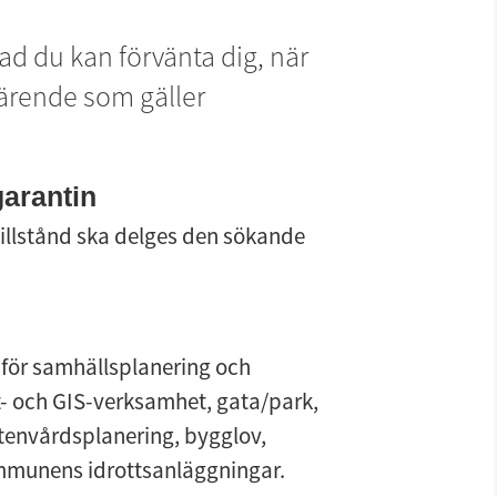
vad du kan förvänta dig, när 
särende som gäller 
arantin
illstånd ska delges den sökande 
för samhällsplanering och 
t- och GIS-verksamhet, gata/park, 
ttenvårdsplanering, bygglov, 
kommunens idrottsanläggningar.