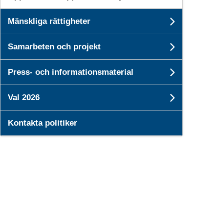
Mänskliga rättigheter
Undersid
Samarbeten och projekt
Undersid
Press- och informationsmaterial
Undersi
Val 2026
Undersid
Kontakta politiker