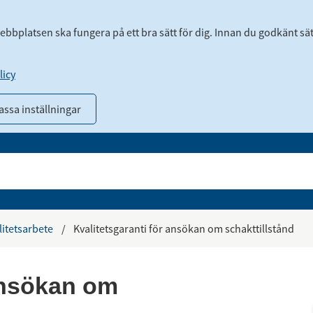
webbplatsen ska fungera på ett bra sätt för dig. Innan du godkänt sä
icy
ssa inställningar
litetsarbete
/
Kvalitetsgaranti för ansökan om schakttillstånd
ansökan om 