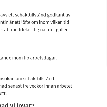
ävs ett schakttillstånd godkänt av 
n är ett löfte om inom vilken tid 
r att meddelas dig när det gäller 
kande inom tio arbetsdagar.
ansökan om schakttillstånd 
ad senast tre veckor innan arbetet 
ett.
vad vi lovar?