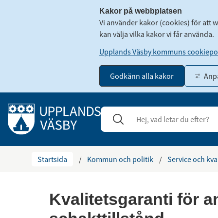
Kakor på webbplatsen
Vi använder kakor (cookies) för att 
kan välja vilka kakor vi får använda.
Upplands Väsby kommuns cookiepol
Godkänn alla kakor
Anpa
Gå till innehåll
Sök
Stäng
Startsida
/
Kommun och politik
/
Service och kva
Kvalitetsgaranti för 