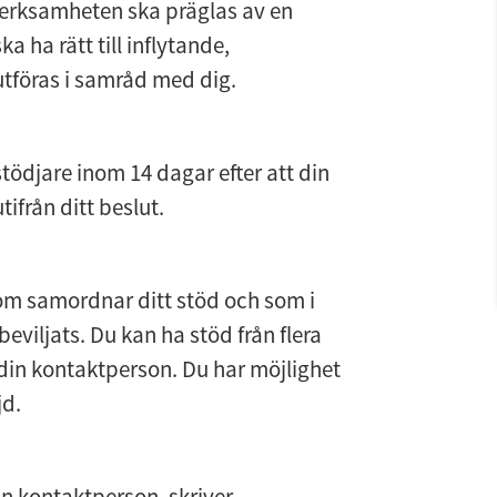
Verksamheten ska präglas av en 
 ha rätt till inflytande, 
 utföras i samråd med dig.
djare inom 14 dagar efter att din 
ifrån ditt beslut.
m samordnar ditt stöd och som i 
eviljats. Du kan ha stöd från flera 
in kontaktperson. Du har möjlighet 
jd.
n kontaktperson, skriver 