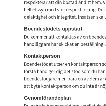
respekterar att din bostad är ditt hem. 
helhetssyn med stor respekt för dig. Du ska
delaktighet och integritet. Insatsen ska
Boendestödets uppstart
Du kommer att kontaktas av en boendestö
handläggare har skickat en beställning ut
Kontaktperson
Boendestödet utser en kontaktperson so
första hand ger dig det stöd som du har b
boendestödjare men bara en av dem är d
att byta kontaktperson om du inte är nö
Genomförandeplan
Du och din boendestödjare, vanligtvis di