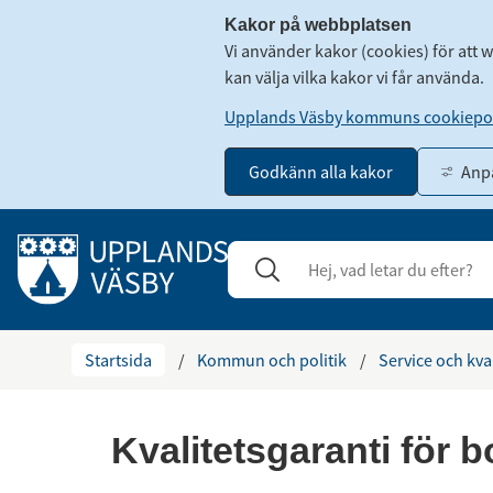
Kakor på webbplatsen
Vi använder kakor (cookies) för att 
kan välja vilka kakor vi får använda.
Upplands Väsby kommuns cookiepol
Godkänn alla kakor
Anpa
Gå till innehåll
Sök
Stäng
Startsida
/
Kommun och politik
/
Service och kva
Kvalitetsgaranti för 