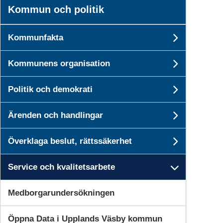
Kommun och politik
Kommunfakta
Undersi
Kommunens organisation
Undersi
Politik och demokrati
Undersid
Ärenden och handlingar
Undersid
Överklaga beslut, rättssäkerhet
Undersid
Service och kvalitetsarbete
Undersid
Medborgarundersökningen
Öppna Data i Upplands Väsby kommun