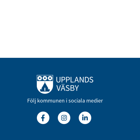
Till startsidan
Följ kommunen i sociala medier
Facebook
Instagram
Linkedin