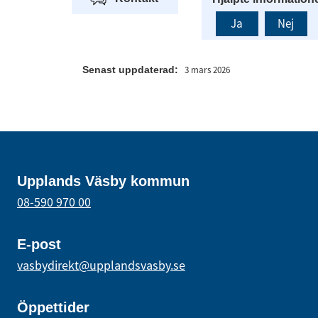
Ja
Nej
Senast uppdaterad:
3 mars 2026
Upplands Väsby kommun
08-590 970 00
E-post
vasbydirekt@upplandsvasby.se
Öppettider