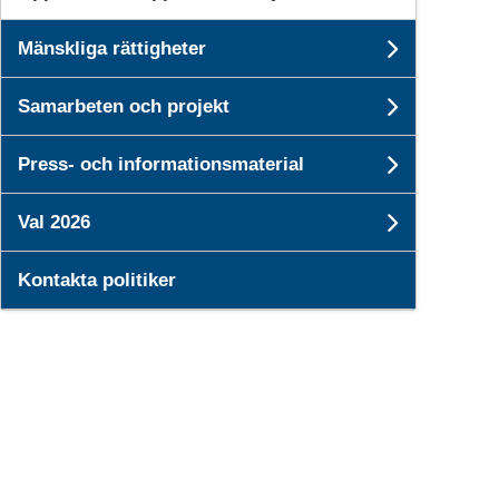
Mänskliga rättigheter
Undersid
Samarbeten och projekt
Undersid
Press- och informationsmaterial
Undersi
Val 2026
Undersid
Kontakta politiker