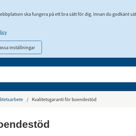
webbplatsen ska fungera på ett bra sätt för dig. Innan du godkänt sä
icy
ssa inställningar
litetsarbete
/
Kvalitetsgaranti för boendestöd
boendestöd