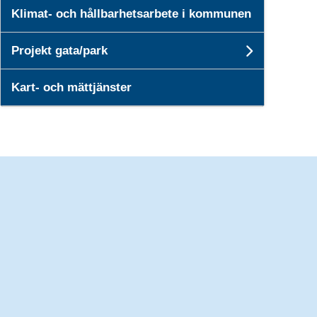
Klimat- och hållbarhetsarbete i kommunen
Projekt gata/park
Undersid
Kart- och mättjänster