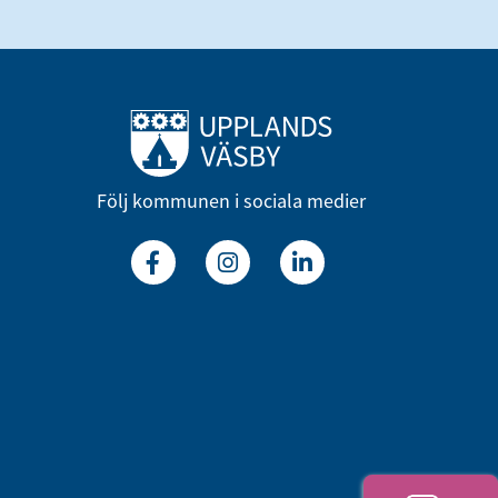
Till startsidan
Följ kommunen i sociala medier
Facebook
Instagram
Linkedin