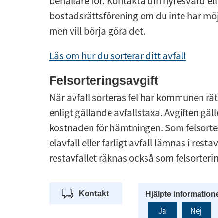
behållare för. Kontakta din hyresvärd elle
bostadsrättsförening om du inte har möjli
men vill börja göra det.
Läs om hur du sorterar ditt avfall
Felsorteringsavgift
När avfall sorteras fel har kommunen rätt 
enligt gällande avfallstaxa. Avgiften gälle
kostnaden för hämtningen. Som felsortera
elavfall eller farligt avfall lämnas i resta
restavfallet räknas också som felsorterin
Kontakt
Hjälpte information
Ja
Nej