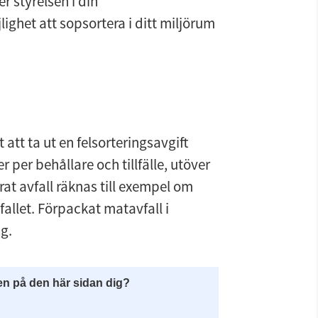
r styrelsen i din 
ghet att sopsortera i ditt miljörum 
att ta ut en felsorteringsavgift 
r per behållare och tillfälle, utöver 
t avfall räknas till exempel om 
vfallet. Förpackat matavfall i 
g.
en på den här sidan dig?