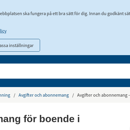
webbplatsen ska fungera på ett bra sätt för dig. Innan du godkänt sä
icy
ssa inställningar
inning
/
Avgifter och abonnemang
/
Avgifter och abonnemang –
ang för boende i 