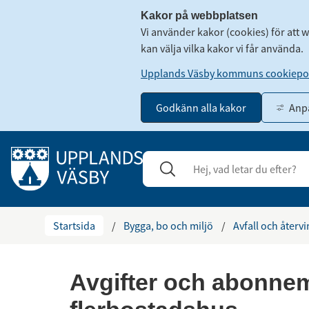
Kakor på webbplatsen
Vi använder kakor (cookies) för att 
kan välja vilka kakor vi får använda.
Upplands Väsby kommuns cookiepol
Godkänn alla kakor
Anpa
Gå till innehåll
Sök
Stäng
Startsida
/
Bygga, bo och miljö
/
Avfall och återv
Avgifter och abonnem