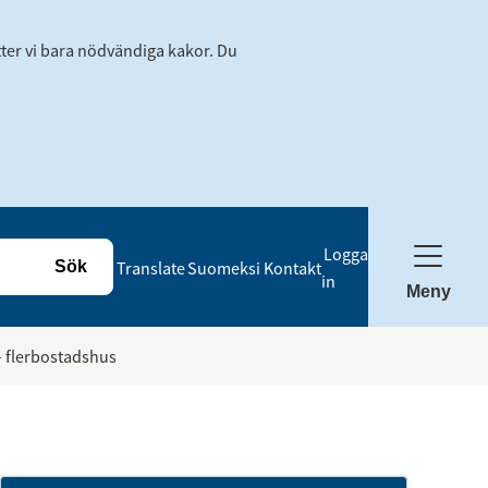
tter vi bara nödvändiga kakor. Du
Logga
Translate
Suomeksi
Kontakt
in
Meny
 flerbostadshus