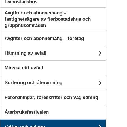
tvåbostadshus
Avgifter och abonnemang –
fastighetsägare av flerbostadshus och
grupphusområden
Avgifter och abonnemang – företag
Hämtning av avfall
Undersid
Minska ditt avfall
Sortering och återvinning
Undersi
Förordningar, föreskrifter och vägledning
Återbruksfestivalen
Vatten och avlopp