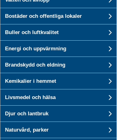
Undersid
Bostäder och offentliga lokaler
Undersid
Buller och luftkvalitet
Undersid
Energi och uppvärmning
Undersid
Brandskydd och eldning
Undersi
Kemikalier i hemmet
Undersid
Livsmedel och hälsa
Undersid
Djur och lantbruk
Undersid
Naturvård, parker
Undersid