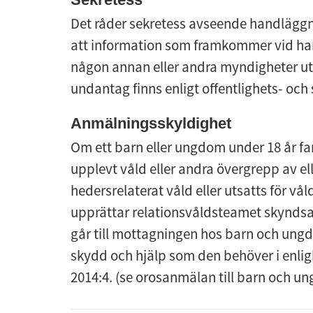
Det råder sekretess avseende handläggni
att information som framkommer vid handl
någon annan eller andra myndigheter utan
undantag finns enligt offentlighets- och
Anmälningsskyldighet
Om ett barn eller ungdom under 18 år fari
upplevt våld eller andra övergrepp av ell
hedersrelaterat våld eller utsatts för våld
upprättar relationsvåldsteamet skynds
går till mottagningen hos barn och ungdo
skydd och hjälp som den behöver i enlig
2014:4. (se orosanmälan till barn och u