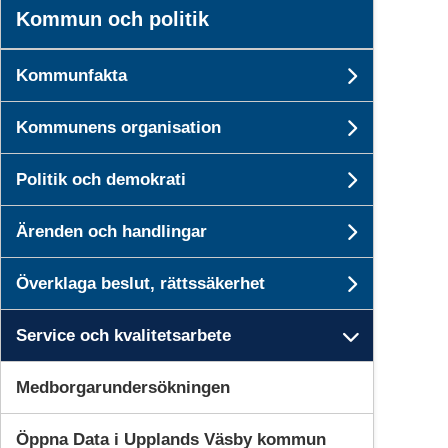
Kommun och politik
Kommunfakta
Undersi
Kommunens organisation
Undersi
Politik och demokrati
Undersid
Ärenden och handlingar
Undersid
Överklaga beslut, rättssäkerhet
Undersid
Service och kvalitetsarbete
Undersid
Medborgarundersökningen
Öppna Data i Upplands Väsby kommun