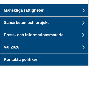
Mänskliga rättigheter
Undersid
Samarbeten och projekt
Undersid
Press- och informationsmaterial
Undersi
Val 2026
Undersid
Kontakta politiker