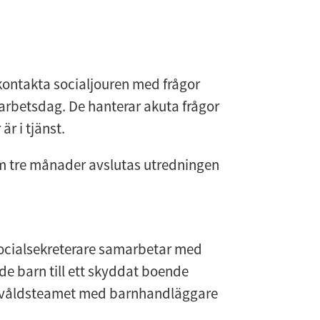
Länk till annan webbplats.
kontakta socialjouren med frå­gor 
rbetsdag. De hanterar akuta frågor 
är i tjänst.
 tre månader avslutas utredningen 
socialsekreterare samarbetar med 
barn till ett skyddat boende 
nsvåldsteamet med barnhandläggare 