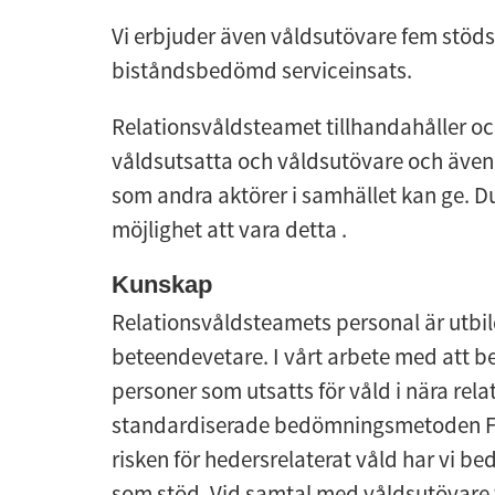
Vi erbjuder även våldsutövare fem stöds
biståndsbedömd serviceinsats.
Relationsvåldsteamet tillhandahåller ocks
våldsutsatta och våldsutövare och även t
som andra aktörer i samhället kan ge. Du
möjlighet att vara detta .
Kunskap
Relationsvåldsteamets personal är utbi
beteendevetare. I vårt arbete med att b
personer som utsatts för våld i nära rela
standardiserade bedömningsmetoden FR
risken för hedersrelaterat våld har vi 
som stöd. Vid samtal med våldsutövare t