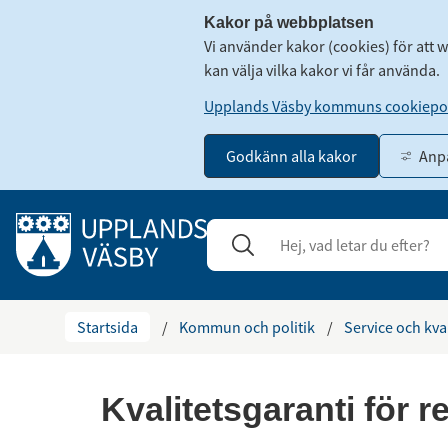
Kakor på webbplatsen
Vi använder kakor (cookies) för att 
kan välja vilka kakor vi får använda.
Upplands Väsby kommuns cookiepol
Godkänn alla kakor
Anpa
Gå till innehåll
Sök
Stäng
Startsida
/
Kommun och politik
/
Service och kva
Kvalitetsgaranti för 