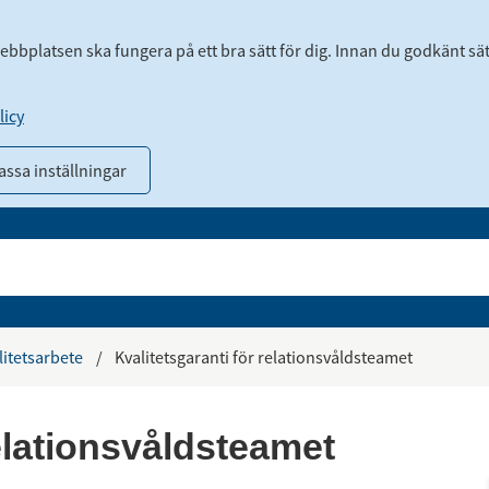
webbplatsen ska fungera på ett bra sätt för dig. Innan du godkänt sä
icy
ssa inställningar
litetsarbete
/
Kvalitetsgaranti för relationsvåldsteamet
relationsvåldsteamet