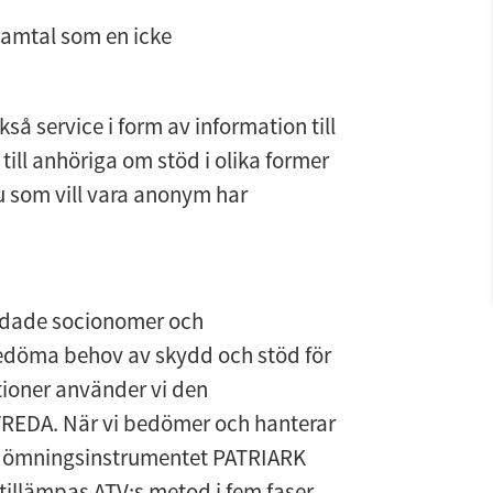
amtal som en icke 
å service i form av information till 
ill anhöriga om stöd i olika former 
 som vill vara anonym har 
ldade socionomer och 
edöma behov av skydd och stöd för 
tioner använder vi den 
EDA. När vi bedömer och hanterar 
bedömningsinstrumentet PATRIARK 
illämpas ATV:s metod i fem faser-