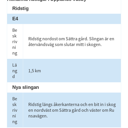
Ridstig
E4
Be
sk
Ridstig nordost om Sättra gård. Slingan är en 
riv
återvändsväg som slutar mitt i skogen.
ni
ng
Lä
ng
1,5 km
d
Nya slingan
Be
sk
Ridstig längs åkerkanterna och en bit in i skog
riv
en nordväst om Sättra gård och väster om Ru
ni
nsavägen.
ng