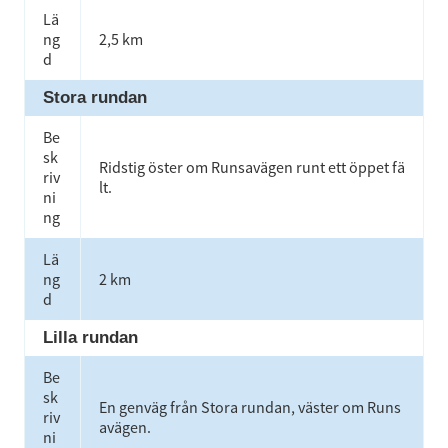
Lä
ng
2,5 km
d
Stora rundan
Be
sk
Ridstig öster om Runsavägen runt ett öppet fä
riv
lt.
ni
ng
Lä
ng
2 km
d
Lilla rundan
Be
sk
En genväg från Stora rundan, väster om Runs
riv
avägen.
ni