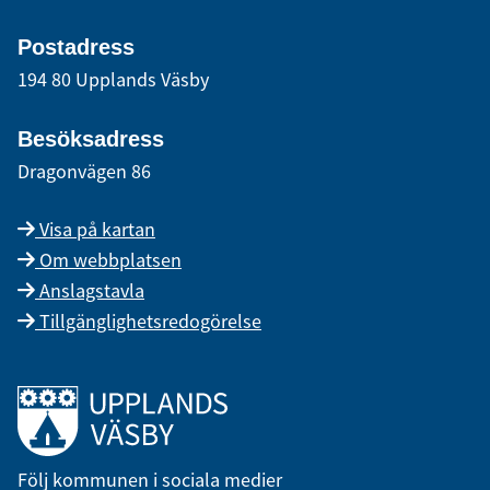
Postadress
194 80 Upplands Väsby
Besöksadress
Dragonvägen 86
Visa på kartan
Om webbplatsen
Anslagstavla
Tillgänglighetsredogörelse
Länk till startsidan
Följ kommunen i sociala medier