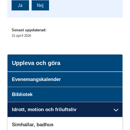
Ja
Nej
Senast uppdaterad:
15 april 2026
Uppleva och göra
Evenemangskalender
Bibliotek
Idrott, motion och friluftsliv
Unde
Simhallar, badhus