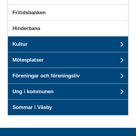
Fritidsbanken
Hinderbana
Kultur
Unde
Mötesplatser
Unde
Föreningar och föreningsliv
Unde
Ung i kommunen
Und
Sommar i Väsby