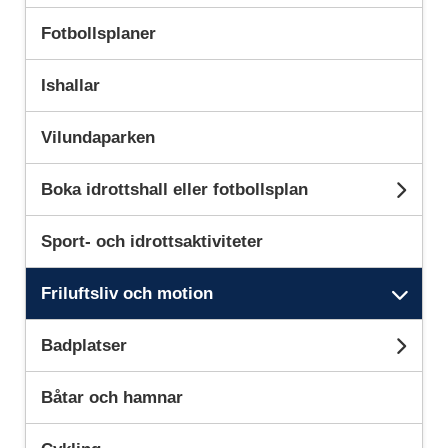
Fotbollsplaner
Ishallar
Vilundaparken
Boka idrottshall eller fotbollsplan
Unde
Sport- och idrottsaktiviteter
Friluftsliv och motion
Und
Badplatser
Unde
Båtar och hamnar