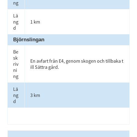
ng
Lä
ng
1 km
d
Björnslingan
Be
sk
En avfart från E4, genom skogen och tillbaka t
riv
ill Sättra gård.
ni
ng
Lä
ng
3 km
d