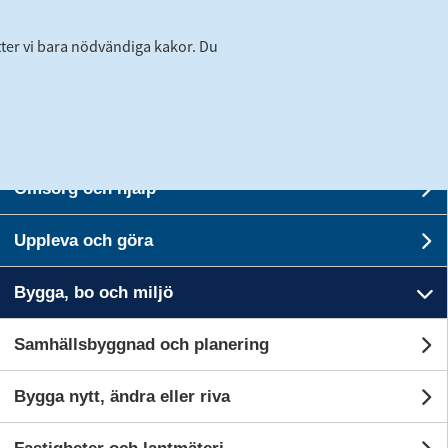
tter vi bara nödvändiga kakor. Du
Förskola och skola
Un
Omsorg och hjälp
U
Logga
Uppleva och göra
Translate
Suomeksi
Kontakt
Un
in
Stäng
Bygga, bo och miljö
Un
Stäng meny
Samhällsbyggnad och planering
U
Bygga nytt, ändra eller riva
Un