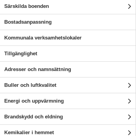
Särskilda boenden
Un
nglighet
Bostadsanpassning
Kommunala verksamhetslokaler
Tillgänglighet
Adresser och namnsättning
Buller och luftkvalitet
Un
Energi och uppvärmning
U
Till startsidan
Följ kommunen i sociala medier
Brandskydd och eldning
U
Kemikalier i hemmet
Un