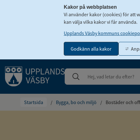
Kakor på webbplatsen
Vi använder kakor (cookies) för att 
kan välja vilka kakor vi får använda.
Upplands Väsby kommuns cookiepol
Godkänn alla kakor
Anpa
Gå till innehåll
Sök
Stäng
Startsida
/
Bygga, bo och miljö
/
Bostäder och off