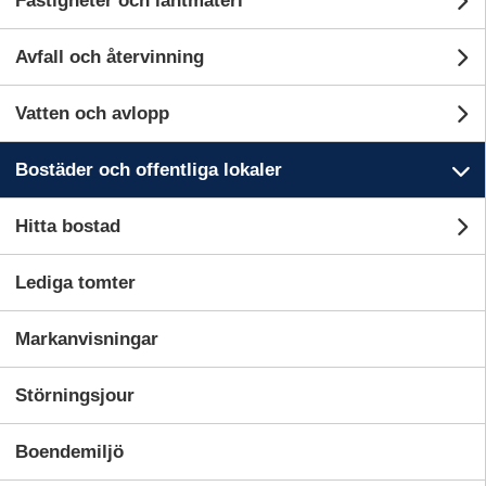
Fastigheter och lantmäteri
Un
 lokaler
Avfall och återvinning
Un
Vatten och avlopp
Un
Bostäder och offentliga lokaler
Un
Hitta bostad
U
Lediga tomter
Markanvisningar
Störningsjour
nvisningar
Boendemiljö
ilda boenden