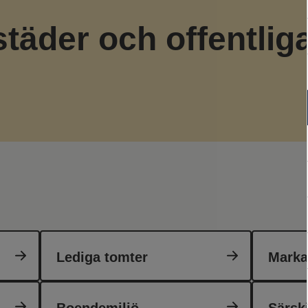
täder och offentliga
Lediga tomter
Marka
Boendemiljö
Särsk