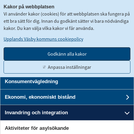
Kakor på webbplatsen
Vi använder kakor (cookies) för att webbplatsen ska fungera på
ett bra sätt för dig. Innan du godkänt sätter vi bara nödvändiga
kakor. Du kan välja vilka kakor vi får använda.
Upplands Väsby kommuns cookiepolicy
Kontakt för akut hjälp
Un
Godkänn alla kakor
Trygg och säker
Anpassa inställningar
Un
Konsumentvägledning
Gå till innehåll
Translate
Suomeksi
Kontakt
Logga in
Ekonomi, ekonomiskt bistånd
Un
Invandring och integration
Stäng
Sök
U
Stäng me
Aktiviteter för asylsökande