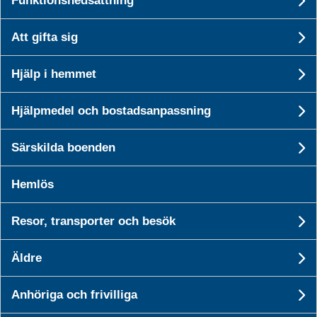
Funktionsnedsättning
U
Så arbetar kommunen
Att gifta sig
Un
Hjälp i hemmet
Så kan du hjälpa till
Un
Hjälpmedel och bostadsanpassning
U
Särskilda boenden
Un
Hemlös
Postadress
194 80 Upplands Väsby
Resor, transporter och besök
Un
Besöksadress
Äldre
Un
Dragonvägen 86
Anhöriga och frivilliga
Un
Visa på kartan