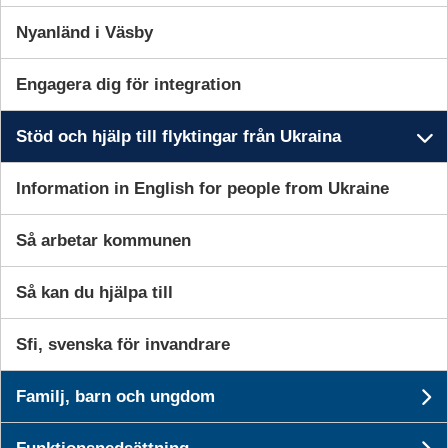
Nyanländ i Väsby
Stöd och hjälp till
Engagera dig för integration
flyktingar från
Stöd och hjälp till flyktingar från Ukraina
Un
Ukraina
Information in English for people from Ukraine
Så arbetar kommunen
Så kan du hjälpa till
Sfi, svenska för invandrare
Familj, barn och ungdom
Information in English for people from
Un
Ukraine