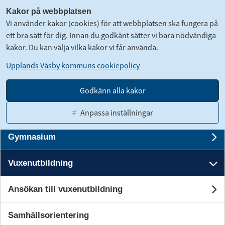
Kakor på webbplatsen
Vi använder kakor (cookies) för att webbplatsen ska fungera på
ett bra sätt för dig. Innan du godkänt sätter vi bara nödvändiga
kakor. Du kan välja vilka kakor vi får använda.
Upplands Väsby kommuns cookiepolicy
Förskola och barnomsorg
U
Godkänn alla kakor
Grundskola
Anpassa inställningar
U
Gymnasium
Gå till innehåll
U
Translate
Suomeksi
Kontakt
Logga in
Vuxenutbildning
U
Ansökan till vuxenutbildning
Stäng
Sök
Un
Stäng me
Samhällsorientering