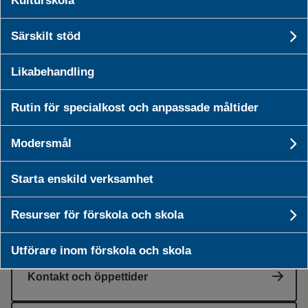
Kulturskola
Samhällsorientering
Särskilt stöd
Un
Likabehandling
Studievägledning
Rutin för specialkost och anpassade måltider
Lärcentrum
Modersmål
U
Studiebidrag och studielån
Starta enskild verksamhet
Resurser för förskola och skola
Un
För utbildningsleverantörer
Utförare inom förskola och skola
Kontakt och öppettider