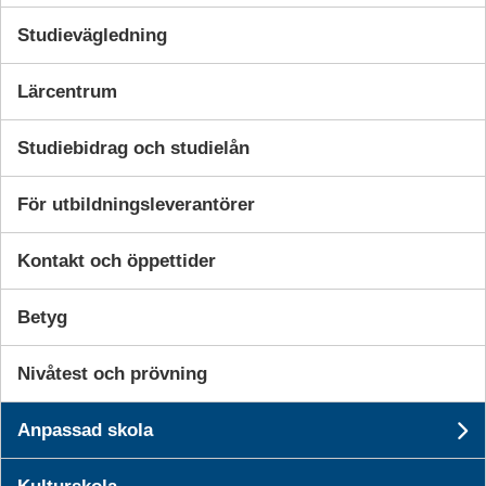
Studievägledning
Lärcentrum
Vuxenutbildning
Studiebidrag och studielån
För utbildningsleverantörer
Kontakt och öppettider
Betyg
Nivåtest och prövning
Anpassad skola
U
Ansökan till vuxenutbildning