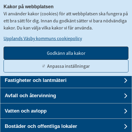
Kakor på webbplatsen
Vi använder kakor (cookies) för att webbplatsen ska fungera på
ett bra sätt för dig. Innan du godkänt sätter vi bara nödvändiga
kakor. Du kan välja vilka kakor vi får använda.
Upplands Väsby kommuns cookiepolicy
Samhällsbyggnad och planering
U
Godkänn alla kakor
Bygga nytt, ändra eller riva
Anpassa inställningar
Un
Fastigheter och lantmäteri
Gå till innehåll
Un
Translate
Suomeksi
Kontakt
Logga in
Avfall och återvinning
Un
Vatten och avlopp
Stäng
Sök
Un
Stäng me
Bostäder och offentliga lokaler
Un