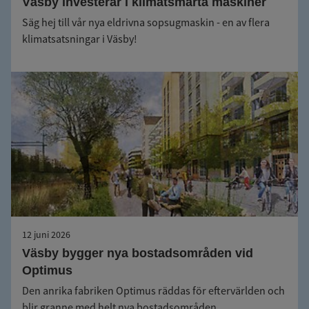
Väsby investerar i klimatsmarta maskiner
Säg hej till vår nya eldrivna sopsugmaskin - en av flera
klimatsatsningar i Väsby!
12 juni 2026
Väsby bygger nya bostadsområden vid
Optimus
Den anrika fabriken Optimus räddas för eftervärlden och
blir granne med helt nya bostadsområden.