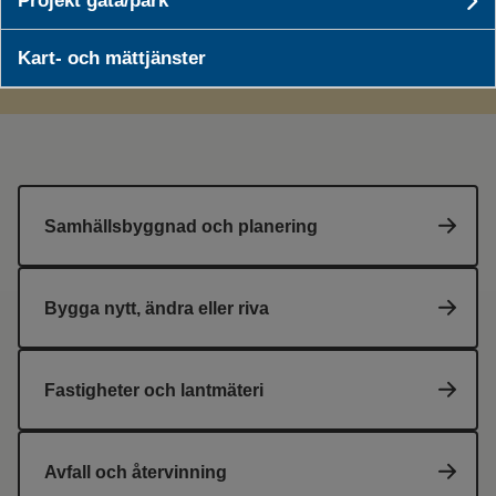
Projekt gata/park
Un
Felanmälan
Kart- och mättjänster
Samhällsbyggnad och planering
Bygga nytt, ändra eller riva
Fastigheter och lantmäteri
Avfall och återvinning