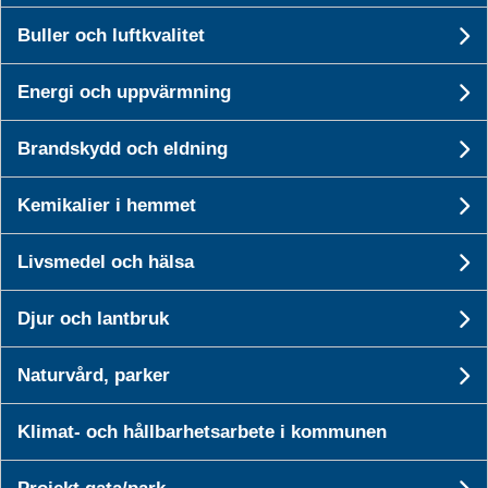
Buller och luftkvalitet
Un
Energi och uppvärmning
U
Brandskydd och eldning
U
Kemikalier i hemmet
Un
Livsmedel och hälsa
Un
Bygga, bo och miljö
Djur och lantbruk
Un
Naturvård, parker
Mina sidor VA &
Här kan du
Un
avfall
återvinna
Klimat- och hållbarhetsarbete i kommunen
Pågående
Detaljplaner
störningar