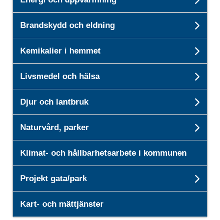
Unde
Brandskydd och eldning
Und
Kemikalier i hemmet
Unde
Livsmedel och hälsa
Unde
Djur och lantbruk
Unde
Naturvård, parker
Unde
Klimat- och hållbarhetsarbete i kommunen
Projekt gata/park
Unde
Kart- och mättjänster