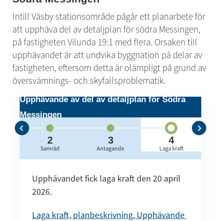
Intill Väsby stationsområde pågår ett planarbete för 
att upphäva del av detaljplan för södra Messingen, 
på fastigheten Vilunda 19:1 med flera. Orsaken till 
upphävandet är att undvika byggnation på delar av 
fastigheten, eftersom detta är olämpligt på grund av 
översvämnings- och skyfallsproblematik.
Upphävande av del av detaljplan för Södra
Messingen
2
3
4
g
Samråd
Antagande
Laga kraft
Upphävandet fick laga kraft den 20 april 
2026.
Laga kraft, planbeskrivning, Upphävande 