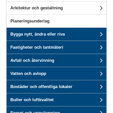
Arkitektur och gestaltning
Und
Planeringsunderlag
Bygga nytt, ändra eller riva
Unde
Fastigheter och lantmäteri
Unde
Avfall och återvinning
Unde
Vatten och avlopp
Unde
Bostäder och offentliga lokaler
Unde
Buller och luftkvalitet
Unde
Energi och uppvärmning