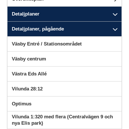
Unde
Detaljplaner
Unde
Detaljplaner, pågående
Unde
Väsby Entré / Stationsområdet
Väsby centrum
Västra Eds Allé
Vilunda 28:12
Optimus
Vilunda 1:320 med flera (Centralvägen 9 och
nya Elis park)