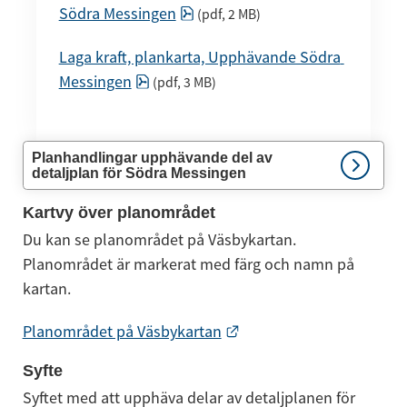
pdf, 2 MB.
Södra Messingen
 (pdf, 2 MB)
Laga kraft, plankarta, Upphävande Södra 
pdf, 3 MB.
Messingen
 (pdf, 3 MB)
Planhandlingar upphävande del av
detaljplan för Södra Messingen
Kartvy över planområdet
Du kan se planområdet på Väsbykartan. 
Planområdet är markerat med färg och namn på 
kartan.
Länk till annan webbpla
Planområdet på Väsbykartan
Syfte
Syftet med att upphäva delar av detaljplanen för 