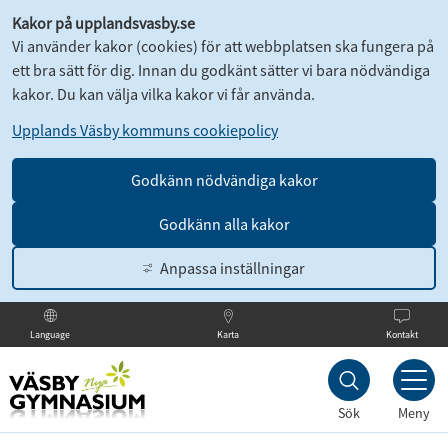
Kakor på upplandsvasby.se
Vi använder kakor (cookies) för att webbplatsen ska fungera på
ett bra sätt för dig. Innan du godkänt sätter vi bara nödvändiga
kakor. Du kan välja vilka kakor vi får använda.
Upplands Väsby kommuns cookiepolicy
Godkänn nödvändiga kakor
Godkänn alla kakor
Anpassa inställningar
Karta
Kontakt
Language
Till
innehållet
Sök
Meny