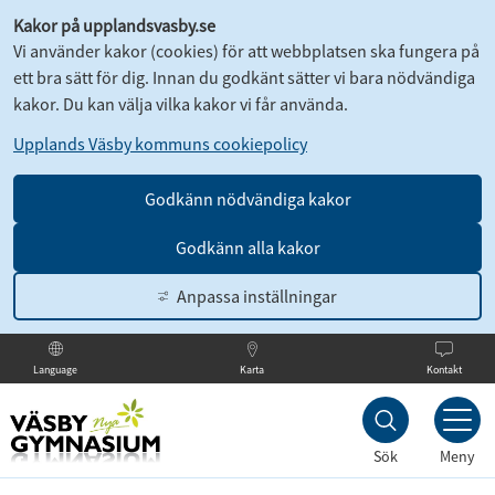
Kakor på upplandsvasby.se
Vi använder kakor (cookies) för att webbplatsen ska fungera på
ett bra sätt för dig. Innan du godkänt sätter vi bara nödvändiga
kakor. Du kan välja vilka kakor vi får använda.
Upplands Väsby kommuns cookiepolicy
Godkänn nödvändiga kakor
Godkänn alla kakor
Anpassa inställningar
Karta
Kontakt
Language
Till
innehållet
Sök
Meny