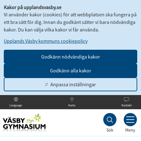
Kakor på upplandsvasby.se
Vi använder kakor (cookies) för att webbplatsen ska fungera på
ett bra sätt för dig. Innan du godkänt sätter vi bara nödvändiga
kakor. Du kan välja vilka kakor vi får använda.
Upplands Väsby kommuns cookiepolicy
Godkänn nödvändiga kakor
Godkänn alla kakor
Anpassa inställningar
Karta
Kontakt
Language
Till
innehållet
Sök
Meny