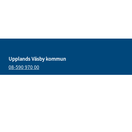
Upplands Väsby kommun
08-590 970 00
E-post
vasbydirekt@upplandsvasby.se
Öppettider
måndag–onsdag 08.00–17.00
torsdag 08.00–18.00