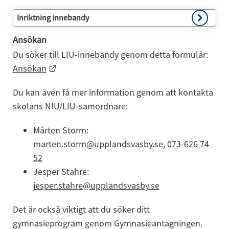
Inriktning innebandy
Ansökan
Du söker till LIU-innebandy genom detta formulär: 
Länk till annan webbplats.
Ansökan
Du kan även få mer information genom att kontakta 
skolans NIU/LIU-samordnare:
Mårten Storm: 
marten.storm@upplandsvasby.se
, 
073-626 74 
52
Jesper Stahre: 
jesper.stahre@upplandsvasby.se
Det är också viktigt att du söker ditt 
gymnasieprogram genom Gymnasieantagningen.