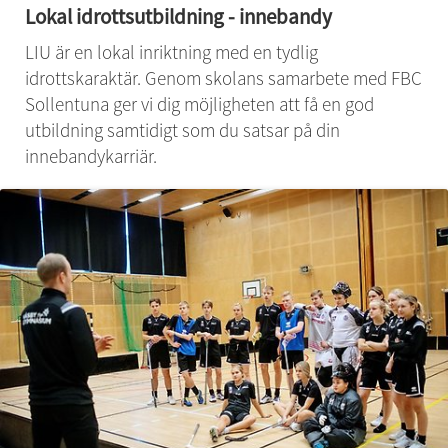
Lokal idrottsutbildning - innebandy
LIU är en lokal inriktning med en tydlig 
idrottskaraktär. Genom skolans samarbete med FBC 
Sollentuna ger vi dig möjligheten att få en god 
utbildning samtidigt som du satsar på din 
innebandykarriär.