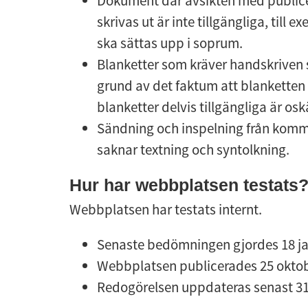
Dokument där avsikten med publice
skrivas ut är inte tillgängliga, till
ska sättas upp i soprum.
Blanketter som kräver handskriven si
grund av det faktum att blanketten 
blanketter delvis tillgängliga är os
Sändning och inspelning från kom
saknar textning och syntolkning.
Hur har webbplatsen testats
Webbplatsen har testats internt.
Senaste bedömningen gjordes 18 ja
Webbplatsen publicerades 25 oktob
Redogörelsen uppdateras senast 3