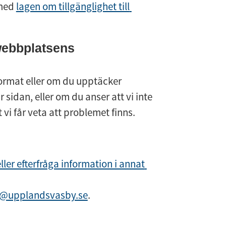
med 
lagen om tillgänglighet till 
n webbplats.
webbplatsens 
ormat eller om du upptäcker 
sidan, eller om du anser att vi inte 
 vi får veta att problemet finns.
ler efterfråga information i annat 
er@upplandsvasby.se
.