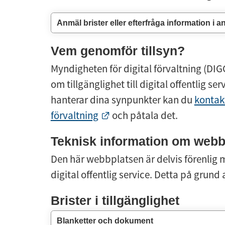
Anmäl brister eller efterfråga information i a
Vem genomför tillsyn?
Myndigheten för digital förvaltning (DIGG)
om tillgänglighet till digital offentlig se
hanterar dina synpunkter kan du 
kontakt
Länk till annan webbplats.
förvaltning
 och påtala det.
Teknisk information om webbp
Den här webbplatsen är delvis förenlig me
digital offentlig service. Detta på grund
Brister i tillgänglighet
Blanketter och dokument