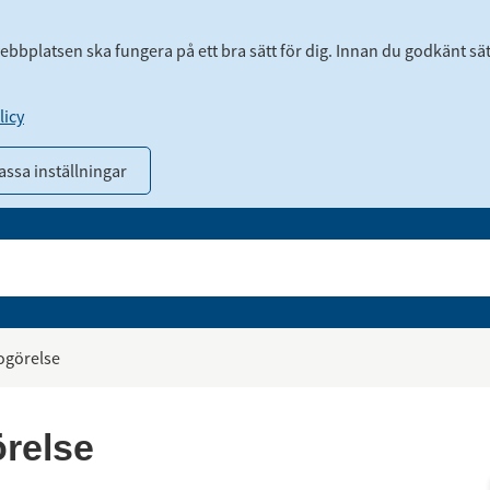
webbplatsen ska fungera på ett bra sätt för dig. Innan du godkänt sä
icy
ssa inställningar
ogörelse
örelse