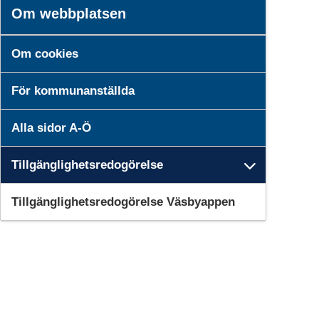
Om webbplatsen
Om cookies
För kommunanställda
Alla sidor A-Ö
Tillgänglighetsredogörelse
Undersi
Tillgänglighetsredogörelse Väsbyappen