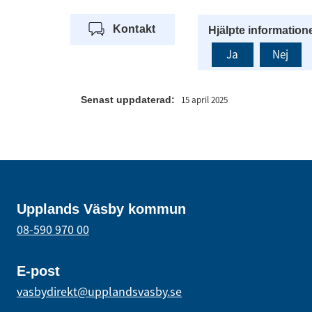
Kontakt
Hjälpte information
Ja
Nej
Senast uppdaterad:
15 april 2025
Upplands Väsby kommun
08-590 970 00
E-post
vasbydirekt@upplandsvasby.se