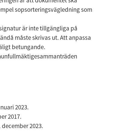
ringen är att dokumentet ska 
 exempel sopsorteringsvägledning som 
gnatur är inte tillgängliga på 
ändå måste skrivas ut. Att anpassa 
käligt betungande.
munfullmäktigesammanträden 
?
nuari 2023.
er 2017.
1 december 2023.