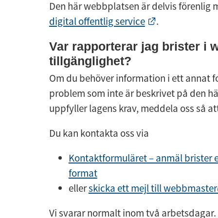
Den här webbplatsen är delvis förenlig 
Länk till anna
digital offentlig service
.
Var rapporterar jag brister i 
tillgänglighet?
Om du behöver information i ett annat f
problem som inte är beskrivet på den här 
uppfyller lagens krav, meddela oss så att
Du kan kontakta oss via
Kontaktformuläret – anmäl brister el
format
eller 
skicka ett mejl till webbmast
Vi svarar normalt inom två arbetsdagar.