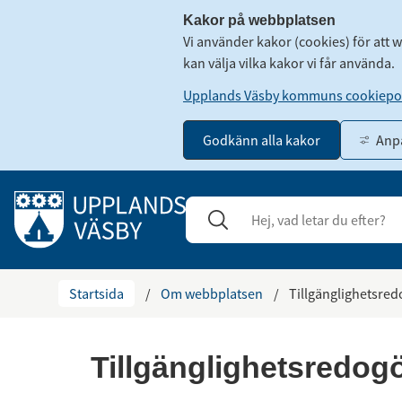
Kakor på webbplatsen
Vi använder kakor (cookies) för att 
kan välja vilka kakor vi får använda.
Upplands Väsby kommuns cookiepol
Godkänn alla kakor
Anpa
Gå till innehåll
Sök
Stäng
Startsida
/
Om webbplatsen
/
Tillgänglighetsred
Tillgänglighetsredog