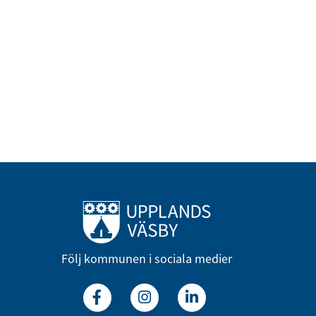
Till startsidan
Följ kommunen i sociala medier
Facebook
Instagram
Linkedin