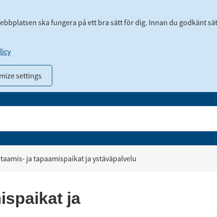
webbplatsen ska fungera på ett bra sätt för dig. Innan du godkänt sä
icy
mize settings
taamis- ja tapaamispaikat ja ystäväpalvelu
spaikat ja 