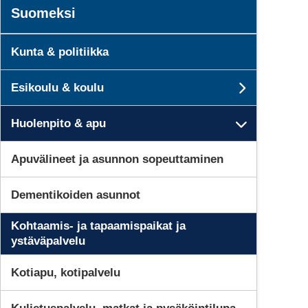
Suomeksi
Kunta & politiikka
Esikoulu & koulu
Subpage
Huolenpito & apu
Subpage
Apuvälineet ja asunnon sopeuttaminen
Dementikoiden asunnot
Kohtaamis- ja tapaamispaikat ja
ystäväpalvelu
Kotiapu, kotipalvelu