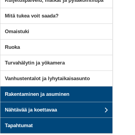
Kuljetuspalvelu, matkat ja pysäköintilupa
Mitä tukea voit saada?
Omaistuki
Ruoka
Turvahälytin ja yökamera
Vanhustentalot ja lyhytaikaisasunto
Rakentaminen ja asuminen
Nähtävää ja koettavaa
Subpages
Tapahtumat