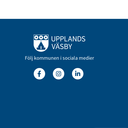
Till startsidan
Följ kommunen i sociala medier
Facebook
Instagram
Linkedin