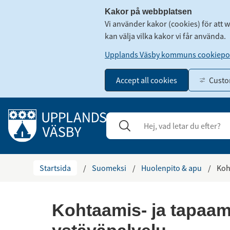
Kakor på webbplatsen
Vi använder kakor (cookies) för att 
kan välja vilka kakor vi får använda.
Upplands Väsby kommuns cookiepol
Accept all cookies
Custo
Gå till innehåll
Sök
Stäng
Startsida
/
Suomeksi
/
Huolenpito & apu
/
Koh
Kohtaamis- ja tapaami