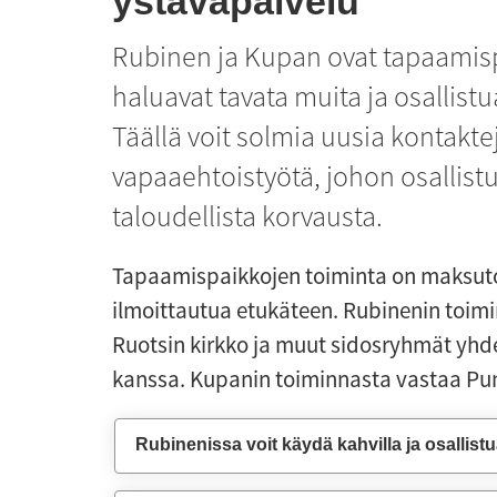
ystäväpalvelu
Rubinen ja Kupan ovat tapaamispa
haluavat tavata muita ja osallistua 
Täällä voit solmia uusia kontaktej
vapaaehtoistyötä, johon osallistu
taloudellista korvausta.
Tapaamispaikkojen toiminta on maksutont
ilmoittautua etukäteen. Rubinenin toimin
Ruotsin kirkko ja muut sidosryhmät yh
kanssa. Kupanin toiminnasta vastaa Pun
Rubinenissa voit käydä kahvilla ja osallistu