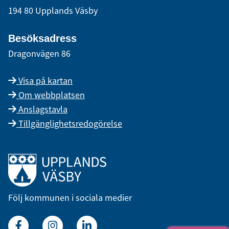
194 80 Upplands Väsby
Besöksadress
Dragonvägen 86
Visa på kartan
Om webbplatsen
Anslagstavla
Tillgänglighetsredogörelse
Länk till startsidan
Följ kommunen i sociala medier