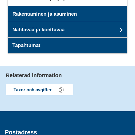
Rakentaminen ja asuminen
Nähtävää ja koettavaa
Subp
Tapahtumat
Relaterad information
Taxor och avgifter
Postadress