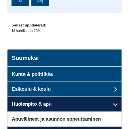
Ja
Nej
Senast uppdaterad:
18 huhtikuuta 2024
Suomeksi
Kunta & politiikka
Esikoulu & koulu
Sub
Huolenpito & apu
Sub
Apuvälineet ja asunnon sopeuttaminen