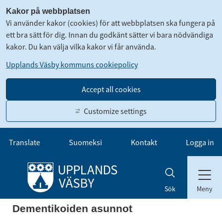
Kakor på webbplatsen
Vi använder kakor (cookies) för att webbplatsen ska fungera på
ett bra sätt för dig. Innan du godkänt sätter vi bara nödvändiga
kakor. Du kan välja vilka kakor vi får använda.
Upplands Väsby kommuns cookiepolicy
Accept all cookies
Customize settings
Gå till innehåll
Translate
Suomeksi
Kontakt
Logga in
Meny
Sök
Dementikoiden asunnot