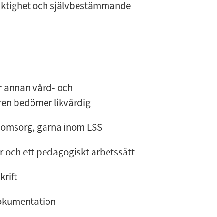
laktighet och självbestämmande
r annan vård- och
ren bedömer likvärdig
h omsorg, gärna inom LSS
 och ett pedagogiskt arbetssätt
krift
dokumentation