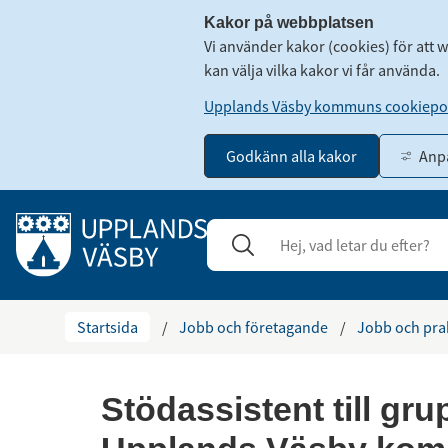
Kakor på webbplatsen
Vi använder kakor (cookies) för att 
kan välja vilka kakor vi får använda.
Upplands Väsby kommuns cookiepol
Godkänn alla kakor
Anpa
Gå till innehåll
Sök
Stäng
Startsida
/
Jobb och företagande
/
Jobb och pra
Stödassistent till gr