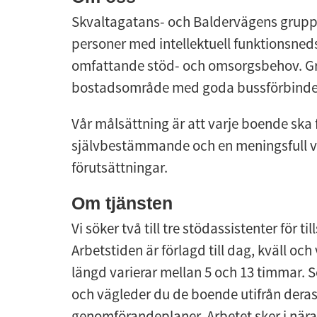
Skvaltagatans- och Baldervägens gruppb
personer med intellektuell funktionsned
omfattande stöd- och omsorgsbehov. Gru
bostadsområde med goda bussförbindels
Vår målsättning är att varje boende ska f
självbestämmande och en meningsfull va
förutsättningar.
Om tjänsten
Vi söker två till tre stödassistenter för t
Arbetstiden är förlagd till dag, kväll o
längd varierar mellan 5 och 13 timmar. S
och vägleder du de boende utifrån deras
genomförandeplaner. Arbetet sker i nä