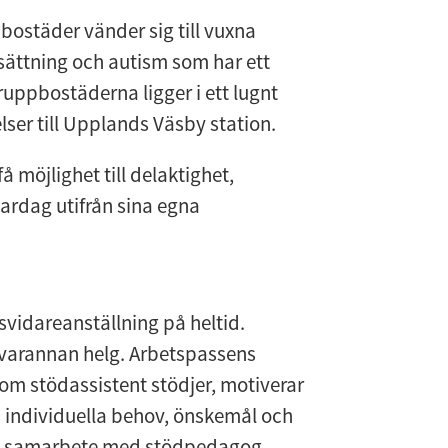
ostäder vänder sig till vuxna
sättning och autism som har ett
ppbostäderna ligger i ett lugnt
er till Upplands Väsby station.
å möjlighet till delaktighet,
rdag utifrån sina egna
illsvidareanställning på heltid.
ch varannan helg. Arbetspassens
om stödassistent stödjer, motiverar
 individuella behov, önskemål och
ra samarbete med stödpedagog,