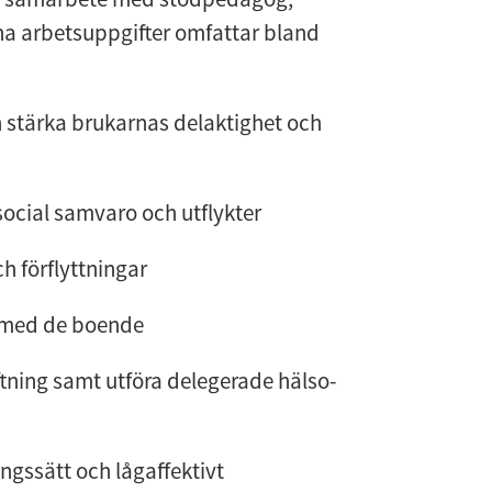
na arbetsuppgifter omfattar bland
 stärka brukarnas delaktighet och
social samvaro och utflykter
h förflyttningar
s med de boende
tning samt utföra delegerade hälso-
ingssätt och lågaffektivt