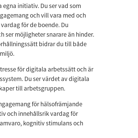
a egna initiativ. Du ser vad som
ngagemang och vill vara med och
k vardag för de boende. Du
ch ser möjligheter snarare än hinder.
rhållningssätt bidrar du till både
miljö.
tresse för digitala arbetssätt och är
system. Du ser värdet av digitala
aper till arbetsgruppen.
t engagemang för hälsofrämjande
iv och innehållsrik vardag för
 samvaro, kognitiv stimulans och