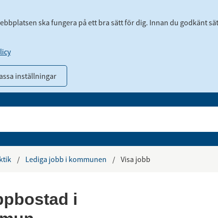
webbplatsen ska fungera på ett bra sätt för dig. Innan du godkänt sä
icy
ssa inställningar
ktik
/
Lediga jobb i kommunen
/
Visa jobb
uppbostad i