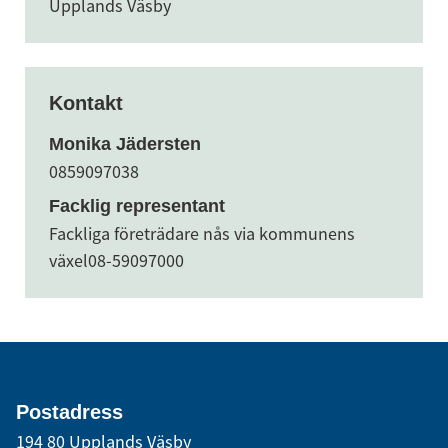
Upplands Väsby
Kontakt
Monika Jädersten
0859097038
Facklig representant
Fackliga företrädare nås via kommunens
växel
08-59097000
Postadress
194 80 Upplands Väsby