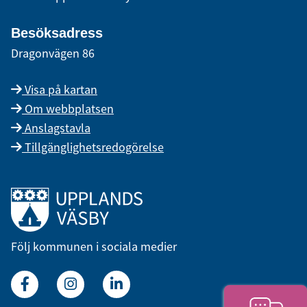
Besöksadress
Dragonvägen 86
Visa på kartan
Om webbplatsen
Anslagstavla
Tillgänglighetsredogörelse
Länk till startsidan
Följ kommunen i sociala medier
Facebook
Instagram
Linkedin