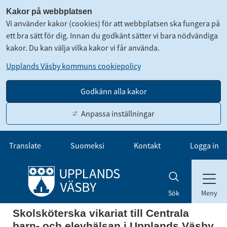
Kakor på webbplatsen
Vi använder kakor (cookies) för att webbplatsen ska fungera på
ett bra sätt för dig. Innan du godkänt sätter vi bara nödvändiga
kakor. Du kan välja vilka kakor vi får använda.
Upplands Väsby kommuns cookiepolicy
Godkänn alla kakor
Anpassa inställningar
Gå till innehåll
Translate
Suomeksi
Kontakt
Logga in
Meny
Sök
Skolsköterska vikariat till Centrala
barn- och elevhälsan i Upplands Väsby