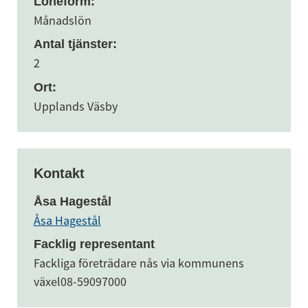
Löneform:
Månadslön
Antal tjänster:
2
Ort:
Upplands Väsby
Kontakt
Åsa Hagestål
Åsa Hagestål
Facklig representant
Fackliga företrädare nås via kommunens
växel
08-59097000