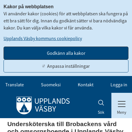
Kakor på webbplatsen
Vi använder kakor (cookies) för att webbplatsen ska fungera på
ett bra sätt för dig. Innan du godkänt sätter vi bara nödvändiga
kakor. Du kan välja vilka kakor vi får använda.
Upplands Väsby kommuns cookiepolicy
Godkänn alla kakor
Anpassa inställningar
Gå till innehåll
Translate
Suomeksi
Kontakt
Logga in
Meny
Sök
Undersköterska till Brobackens vård
och omsorgsboende i Upplands Väsby