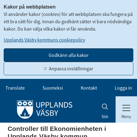
Kakor på webbplatsen
Vi använder kakor (cookies) för att webbplatsen ska fungera på
ett bra sätt för dig. Innan du godkänt sätter vi bara nödvändiga
kakor. Du kan välja vilka kakor vi får använda.
Upplands Väsby kommuns cookiepolicy
Godkänn alla kakor
Anpassa inställningar
Gå till innehåll
Translate
Suomeksi
Kontakt
Logga in
Meny
Sök
Controller till Ekonomienheten i
Upplands Väsby kommun