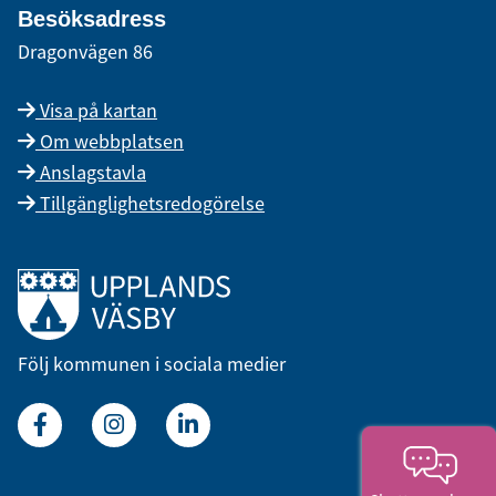
Besöksadress
Dragonvägen 86
Visa på kartan
Om webbplatsen
Anslagstavla
Tillgänglighetsredogörelse
Länk till startsidan
Följ kommunen i sociala medier
Facebook
Instagram
Linkedin