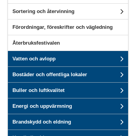
Sortering och återvinning
Und
Förordningar, föreskrifter och vägledning
Återbruksfestivalen
Vatten och avlopp
Unde
Bostäder och offentliga lokaler
Unde
Buller och luftkvalitet
Unde
Energi och uppvärmning
Unde
Brandskydd och eldning
Und