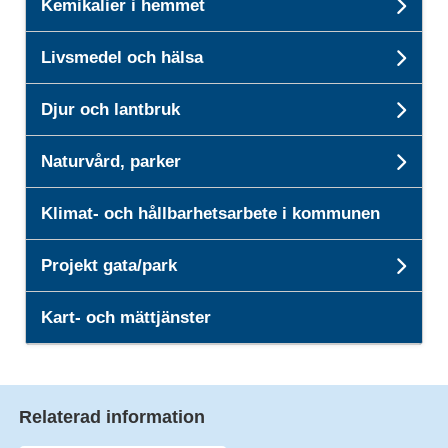
Kemikalier i hemmet
Unde
Livsmedel och hälsa
Unde
Djur och lantbruk
Unde
Naturvård, parker
Unde
Klimat- och hållbarhetsarbete i kommunen
Projekt gata/park
Unde
Kart- och mättjänster
Relaterad information