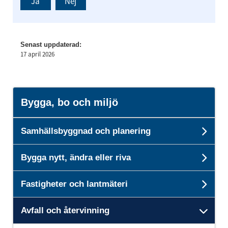
Ja
Nej
Senast uppdaterad:
17 april 2026
Bygga, bo och miljö
Samhällsbyggnad och planering
Und
Bygga nytt, ändra eller riva
Unde
Fastigheter och lantmäteri
Unde
Avfall och återvinning
Unde