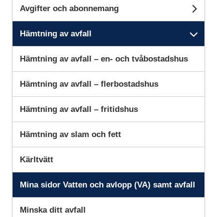
Avgifter och abonnemang
Und
Hämtning av avfall
Unde
Hämtning av avfall – en- och tvåbostadshus
Hämtning av avfall – flerbostadshus
Hämtning av avfall – fritidshus
Hämtning av slam och fett
Kärltvätt
Mina sidor Vatten och avlopp (VA) samt avfall
Minska ditt avfall