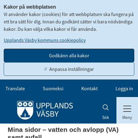
Kakor på webbplatsen
Vi använder kakor (cookies) för att webbplatsen ska fungera på
ett bra sätt för dig. Innan du godkänt sätter vi bara nödvändiga
kakor. Du kan välja vilka kakor vi får använda.
Upplands Väsby kommuns cookiepolicy
Godkänn alla kakor
Anpassa inställningar
Gå till innehåll
Translate
Suomeksi
Kontakt
Logga in
Meny
Sök
Mina sidor – vatten och avlopp (VA) 
samt avfall