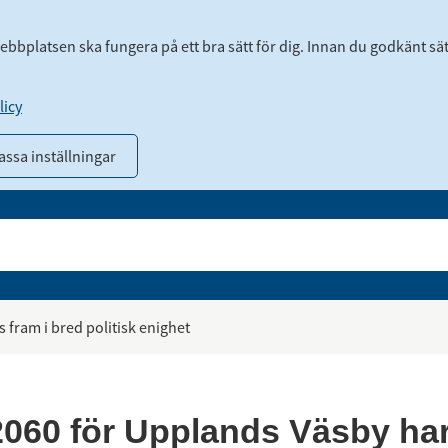
webbplatsen ska fungera på ett bra sätt för dig. Innan du godkänt sä
icy
ssa inställningar
 fram i bred politisk enighet
2060 för Upplands Väsby har 