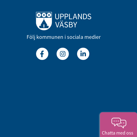
Till startsidan
Följ kommunen i sociala medier
Facebook
Instagram
Linkedin
Chatta med oss