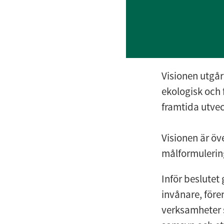
Visionen utgår
ekologisk och
framtida utvec
Visionen är öv
målformulering
Inför beslutet
invånare, före
verksamheter s