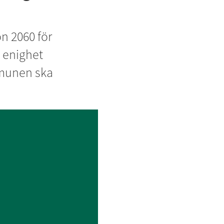
 2060 för 
 enighet 
munen ska 