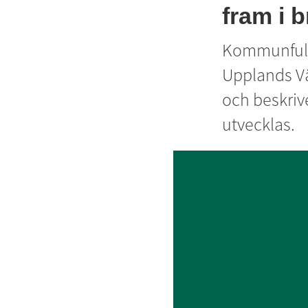
fram i b
Kommunfullm
Upplands Väs
och beskriv
utvecklas.