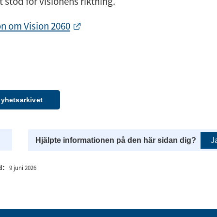
 stöd för visionens riktning.
Länk till annan webbplats.
on om Vision 2060
 nyhetsarkivet
J
Hjälpte informationen på den här sidan dig?
d:
9 juni 2026