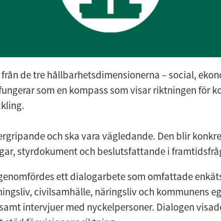
 från de tre hållbarhetsdimensionerna – social, ekon
 fungerar som en kompass som visar riktningen för 
kling.
ergripande och ska vara vägledande. Den blir konkret
ar, styrdokument och beslutsfattande i framtidsfrå
 genomfördes ett dialogarbete som omfattade enkätsv
ningsliv, civilsamhälle, näringsliv och kommunens eg
amt intervjuer med nyckelpersoner. Dialogen visade