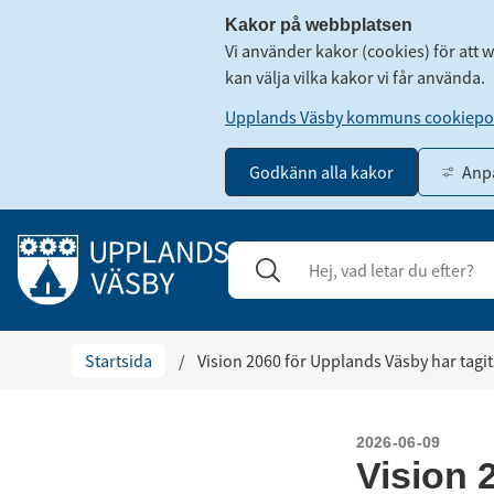
Kakor på webbplatsen
Vi använder kakor (cookies) för att 
kan välja vilka kakor vi får använda.
Upplands Väsby kommuns cookiepol
Godkänn alla kakor
Anpa
Gå till innehåll
Sök
Stäng
Startsida
/
Vision 2060 för Upplands Väsby har tagits
2026-06-09
Vision 