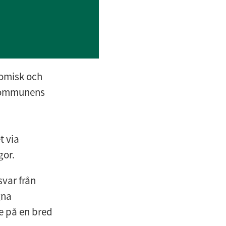
omisk och 
kommunens 
 via 
gor.
ar från 
na 
 på en bred 