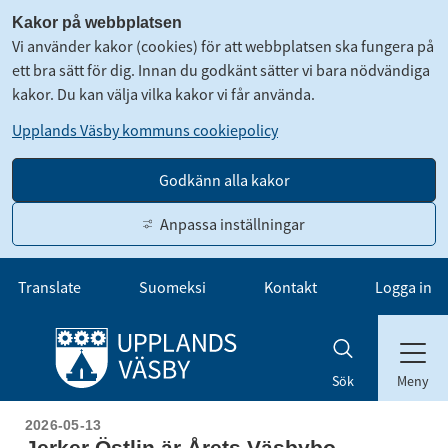
Kakor på webbplatsen
Vi använder kakor (cookies) för att webbplatsen ska fungera på
ett bra sätt för dig. Innan du godkänt sätter vi bara nödvändiga
kakor. Du kan välja vilka kakor vi får använda.
Upplands Väsby kommuns cookiepolicy
Godkänn alla kakor
Anpassa inställningar
Gå till innehåll
Translate
Suomeksi
Kontakt
Logga in
Meny
Sök
2026-05-13
Jerker Östlin är Årets Väsbybo