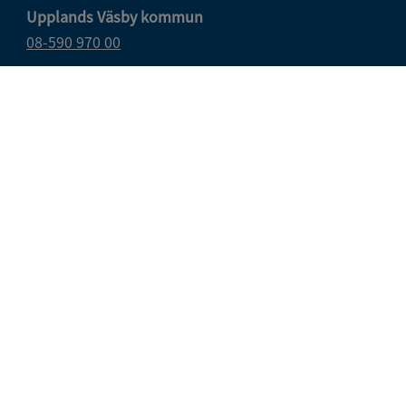
Upplands Väsby kommun
08-590 970 00
E-post
vasbydirekt@upplandsvasby.se
Öppettider
måndag–onsdag 08.00–17.00
torsdag 08.00–18.00
fredag 08.00–15.15
Organisationsnummer: 212000-0019
Postadress
194 80 Upplands väsby
Besöksadress