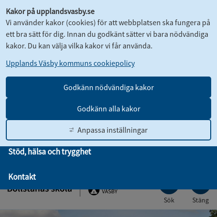
Kakor på upplandsvasby.se
Vi använder kakor (cookies) för att webbplatsen ska fungera på
ett bra sätt för dig. Innan du godkänt sätter vi bara nödvändiga
kakor. Du kan välja vilka kakor vi får använda.
Upplands Väsby kommuns cookiepolicy
Om skolan
Godkänn nödvändiga kakor
Klasser och fritidshem
Godkänn alla kakor
Elev och vårdnadshavare
Anpassa inställningar
Und
Stöd, hälsa och trygghet
Karta
Kontakt
Language
Till
Kontakt
innehållet
Sök
Stäng
Startsidan
Stäng m