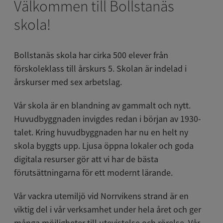
Välkommen till Bollstanäs 
skola!
Bollstanäs skola har cirka 500 elever från 
förskoleklass till årskurs 5. Skolan är indelad i 
årskurser med sex arbetslag.
Vår skola är en blandning av gammalt och nytt. 
Huvudbyggnaden invigdes redan i början av 1930-
talet. Kring huvudbyggnaden har nu en helt ny 
skola byggts upp. Ljusa öppna lokaler och goda 
digitala resurser gör att vi har de bästa 
förutsättningarna för ett modernt lärande.
Vår vackra utemiljö vid Norrvikens strand är en 
viktig del i vår verksamhet under hela året och ger 
många möjligheter till utevistelse och rörelse. Vår 