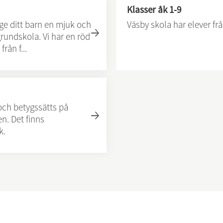
Klasser åk 1-9
 ge ditt barn en mjuk och
Väsby skola har elever frå
grundskola. Vi har en röd
rån f...
och betygssätts på
. Det finns
k.