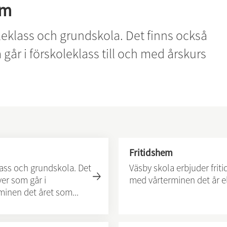
em
eklass och grundskola. Det finns också 
 går i förskoleklass till och med årskurs 
Fritidshem
lass och grundskola. Det
Väsby skola erbjuder friti
ver som går i
med vårterminen det år ele
minen det året som...