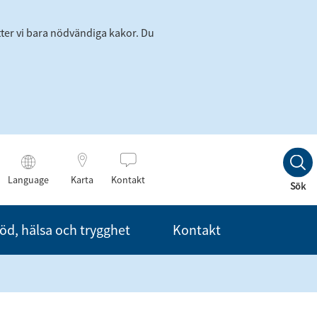
tter vi bara nödvändiga kakor. Du
Language
Karta
Kontakt
Till
Sök
innehållet
öd, hälsa och trygghet
Kontakt
are