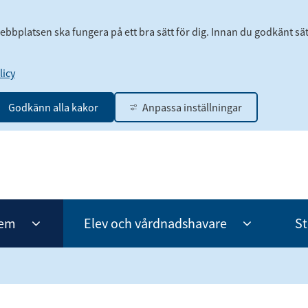
webbplatsen ska fungera på ett bra sätt för dig. Innan du godkänt sä
icy
Godkänn alla kakor
Anpassa inställningar
hem
Elev och vårdnadshavare
St
Undermeny
Undermeny
för
för
Klasser
Elev
och
och
fritidshem
vårdnadshav