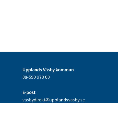
Upplands Väsby kommun
08-590 970 00
E-post
vasbydirekt@upplandsvasby.se
Öppettider