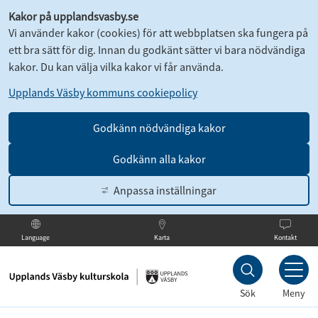
Kakor på upplandsvasby.se
Vi använder kakor (cookies) för att webbplatsen ska fungera på
ett bra sätt för dig. Innan du godkänt sätter vi bara nödvändiga
kakor. Du kan välja vilka kakor vi får använda.
Upplands Väsby kommuns cookiepolicy
Godkänn nödvändiga kakor
Godkänn alla kakor
Anpassa inställningar
Karta
Kontakt
Language
Till
innehållet
Sök
Meny