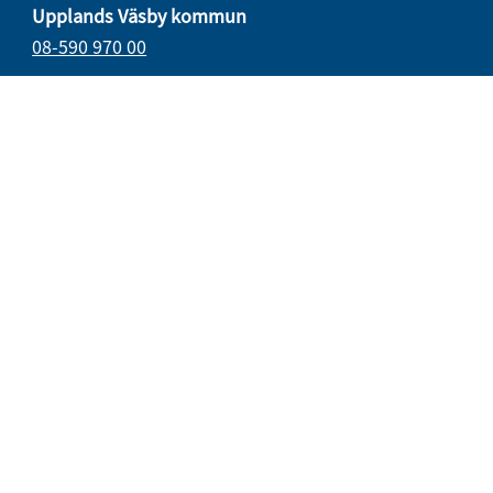
Upplands Väsby kommun
08-590 970 00
E-post
vasbydirekt@upplandsvasby.se
Öppettider
måndag–onsdag 08.00–17.00
torsdag 08.00–18.00
fredag 08.00–15.15
Organisationsnummer: 212000-0019
Postadress
194 80 Upplands väsby
Besöksadress