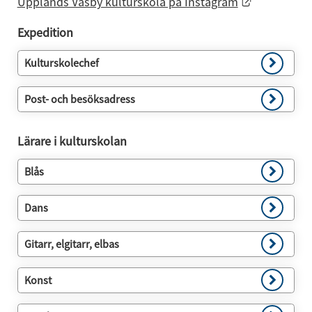
Länk till a
Upplands Väsby kulturskola på Instagram
Expedition
Kulturskolechef
Post- och besöksadress
Lärare i kulturskolan
Blås
Dans
Gitarr, elgitarr, elbas
Konst