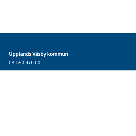
Upplands Väsby kommun
08-590 970 00
E-post
vasbydirekt@upplandsvasby.se
Öppettider
måndag–onsdag 08.00–17.00
torsdag 08.00–18.00
fredag 08.00–15.15