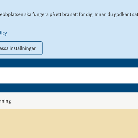
webbplatsen ska fungera på ett bra sätt för dig. Innan du godkänt sä
icy
ssa inställningar
inning