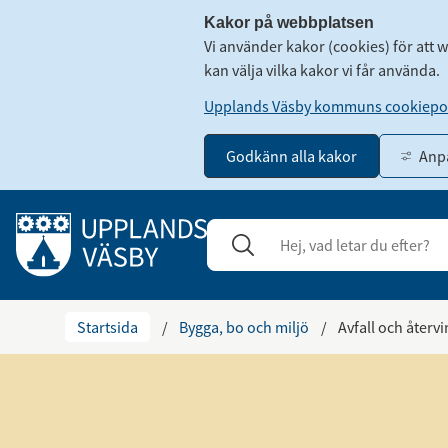
Kakor på webbplatsen
Vi använder kakor (cookies) för att 
kan välja vilka kakor vi får använda.
Upplands Väsby kommuns cookiepol
Godkänn alla kakor
Anpa
Gå till innehåll
Sök
Stäng
Startsida
/
Bygga, bo och miljö
/
Avfall och återv