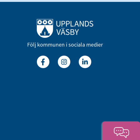
Till startsidan
Följ kommunen i sociala medier
Facebook
Instagram
Linkedin