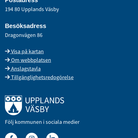
Postadress
194 80 Upplands Väsby
Besöksadress
Dragonvägen 86
Visa på kartan
Om webbplatsen
Anslagstavla
Tillgänglighetsredogörelse
Länk till startsidan
Följ kommunen i sociala medier